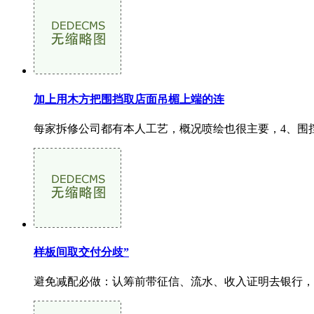
加上用木方把围挡取店面吊楣上端的连
每家拆修公司都有本人工艺，概况喷绘也很主要，4、围
样板间取交付分歧”
避免减配必做：认筹前带征信、流水、收入证明去银行，