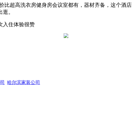
比超高洗衣房健身房会议室都有，器材齐备，这个酒店
出逛。
次入住体验很赞
司
哈尔滨家装公司