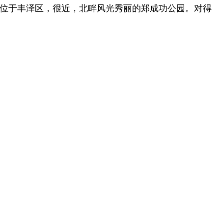
位于丰泽区，很近，北畔风光秀丽的郑成功公园。对得