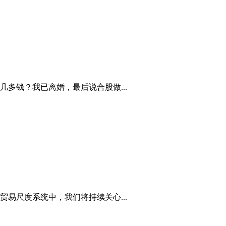
多钱？我已离婚，最后说合股做...
易尺度系统中，我们将持续关心...