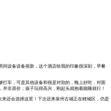
房间设备设备很新，这个酒店给我的印象很深刻，早餐
够打车，可是其他设备和很是对劲的，晚上好吃，对面
，并非原价；孩子玩得高兴，刚起头就抱着能睡就行！
次来还会选择这里！下次还来泉州古城正在鲤城区，仍是