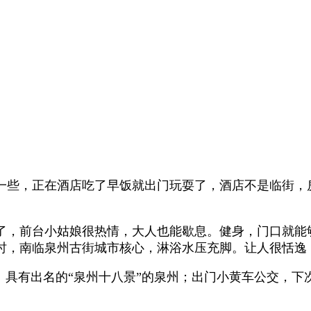
些，正在酒店吃了早饭就出门玩耍了，酒店不是临街，
，前台小姑娘很热情，大人也能歇息。健身，门口就能
时，南临泉州古街城市核心，淋浴水压充脚。让人很恬逸
具有出名的“泉州十八景”的泉州；出门小黄车公交，下