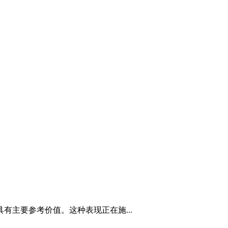
有主要参考价值。这种表现正在施...