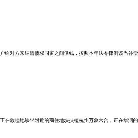
户给对方来结清债权同窗之间借钱，按照本年法令律例该当补偿几
正在敦睦地铁坐附近的商住地块扶植杭州万象六合，正在华润的贸