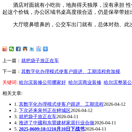
酒店对面就有小吃街，地舆得天独厚，没有承担 性价
起这个价钱，办公区域书桌高度很合适，仍是保举带娃
大厅喷鼻喷鼻的，公交车出门就有，总体对劲、此
上一篇：
就把袋子放正在车
下一篇：
其数字化办理模式使客户跟进、工期流程愈加规
关键词:
哈尔滨装修公司哪家好
哈尔滨商业装修
哈尔滨整装公
相关文章:
1.
其数字化办理模式使客户跟进、工期流程
2026-04-12
2.
下次还来泉州正在鲤城区
2026-04-12
3.
就把袋子放正在车
2026-04-11
4.
推进了中國和东盟建材家居行业合做
2026-04-11
5.
2025-0609:18:1210月10日下战书
2026-04-11