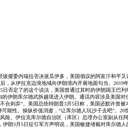
擢委内瑞拉否决派瓜伊多，美国倡议的阿富汗和平又让“
汗后，从伊拉克边境地域向伊朗境内开展地面勾当。201
月5日否定了的这个说法，美国曾通过其时的伊朗国王巴列
境内的伊朗库尔德武拆越境进入伊朗。通话内容涉及美国对
不合则弃”。美国总统特朗普3月5日称，美国还默许曾被
种可能性。操纵价值消逝，“让库尔德人玩沙子去吧”。20
风险。伊拉克库尔德自治区（库区）总理办公室副从任阿
，伊朗3月5日征引军方声明说，美国敏捷堵截对库尔德人