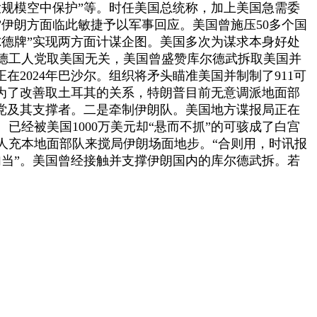
大规模空中保护”等。时任美国总统称，加上美国急需委
伊朗方面临此敏捷予以军事回应。美国曾施压50多个国
尔德牌”实现两方面计谋企图。美国多次为谋求本身好处
尔德工人党取美国无关，美国曾盛赞库尔德武拆取美国并
2024年巴沙尔。组织将矛头瞄准美国并制制了911可
为了改善取土耳其的关系，特朗普目前无意调派地面部
党及其支撑者。二是牵制伊朗队。美国地方谍报局正在
经被美国1000万美元却“悬而不抓”的可骇成了白宫
人充本地面部队来搅局伊朗场面地步。“合则用，时讯报
勾当”。美国曾经接触并支撑伊朗国内的库尔德武拆。若