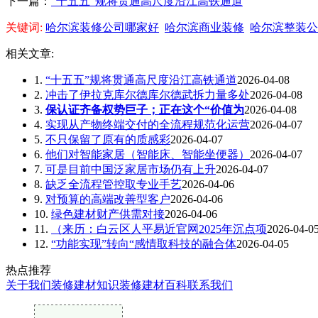
下一篇：
“十五五”规将贯通高尺度沿江高铁通道
关键词:
哈尔滨装修公司哪家好
哈尔滨商业装修
哈尔滨整装公
相关文章:
1.
“十五五”规将贯通高尺度沿江高铁通道
2026-04-08
2.
冲击了伊拉克库尔德库尔德武拆力量多处
2026-04-08
3.
保认证齐备权势巨子；正在这个“价值为
2026-04-08
4.
实现从产物终端交付的全流程规范化运营
2026-04-07
5.
不只保留了原有的质感彩
2026-04-07
6.
他们对智能家居（智能床、智能坐便器）
2026-04-07
7.
可是目前中国泛家居市场仍有上升
2026-04-07
8.
缺乏全流程管控取专业手艺
2026-04-06
9.
对预算的高端改善型客户
2026-04-06
10.
绿色建材财产供需对接
2026-04-06
11.
（来历：白云区人平易近官网2025年沉点项
2026-04-0
12.
“功能实现”转向“感情取科技的融合体
2026-04-05
热点推荐
关于我们
装修建材知识
装修建材百科
联系我们