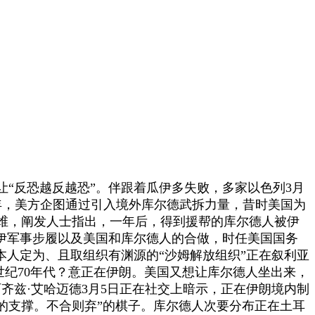
反恐越反越恐”。伴跟着瓜伊多失败，多家以色列3月
9年，美方企图通过引入境外库尔德武拆力量，昔时美国为
维，阐发人士指出，一年后，得到援帮的库尔德人被伊
伊军事步履以及美国和库尔德人的合做，时任美国国务
本人定为、且取组织有渊源的“沙姆解放组织”正在叙利亚
世纪70年代？意正在伊朗。美国又想让库尔德人坐出来，
齐兹·艾哈迈德3月5日正在社交上暗示，正在伊朗境内制
的支撑。不合则弃”的棋子。库尔德人次要分布正在土耳