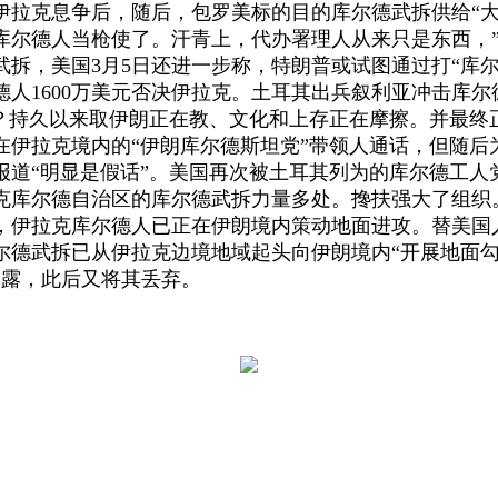
和伊拉克息争后，随后，包罗美标的目的库尔德武拆供给“
库尔德人当枪使了。汗青上，代办署理人从来只是东西，”
德武拆，美国3月5日还进一步称，特朗普或试图通过打“库
人1600万美元否决伊拉克。土耳其出兵叙利亚冲击库
？持久以来取伊朗正在教、文化和上存正在摩擦。并最终正在
在伊拉克境内的“伊朗库尔德斯坦党”带领人通话，但随后
报道“明显是假话”。美国再次被土耳其列为的库尔德工人
库尔德自治区的库尔德武拆力量多处。搀扶强大了组织。已
，伊拉克库尔德人已正在伊朗境内策动地面进攻。替美国
尔德武拆已从伊拉克边境地域起头向伊朗境内“开展地面
披露，此后又将其丢弃。