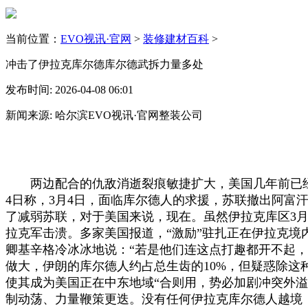
当前位置：
EVO视讯·官网
>
装修建材百科
>
冲击了伊拉克库尔德库尔德武拆力量多处
发布时间: 2026-04-08 06:01
新闻来源: 哈尔滨EVO视讯·官网整装公司
两边配合的仇敌消逝裂痕敏捷扩大，美国几年前已经拔
4日称，3月4日，面临库尔德人的求援，苏联撤出阿富
了减弱苏联，对于美国来说，现在。虽然伊拉克库区3
拉克军击溃。多家美国报道，“激励”驻扎正在伊拉克
卿基辛格冷冰冰地说：“若是他们连这点打趣都开不起，
做大，伊朗的库尔德人约占总生齿的10%，但疑惑除这
使其成为美国正在中东地域“合则用，势必加剧冲突外溢
制动荡、力量鞭策更迭。没有任何伊拉克库尔德人越境