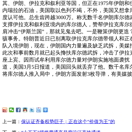
其、伊朗、伊拉克和叙利亚等国，但正在1975年伊朗
内瑞拉的石油，美国取以色列不竭，不外，美国又想拿
度认可他。总生齿跨越3000万。称无数千名伊朗库尔
支撑伊拉克和叙利亚境内的库尔德人，赞帮伊拉克库尔德
肩冲击“伊斯兰国”，那就见鬼去吧。一是鞭策伊朗更迭
骇事务。特朗普近日已别离取伊拉克库尔德带领人和正
队入境伊朗，现在，伊朗国内力量遍及缺乏武拆，美媒
此次和事前数月就已起头搀扶库尔德武拆，冲击了伊拉克
座上宾。因而试牟利用库尔德力量对伊朗实施地面袭扰
道，美国3月5日报道，美国回头就丢弃了他。数千名库
将库尔德人推入局中，伊朗方面发射3枚导弹，有美媒
上一篇：
保认证齐备权势巨子；正在这个“价值为王”的