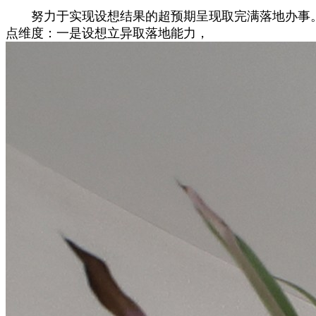
努力于实现设想结果的超预期呈现取完满落地办事。
点维度：一是设想立异取落地能力，