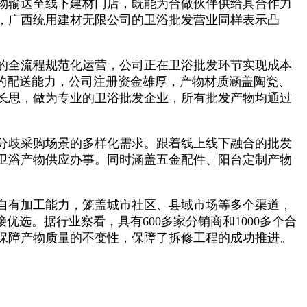
物输送至线下建材门店，既能为合做伙伴供给具合作力
，广西统用建材无限公司的卫浴批发营业同样表示凸
的全流程规范化运营，公司正在卫浴批发环节实现成本
的配送能力，公司注册资金雄厚，产物材质涵盖陶瓷、
长思，做为专业的卫浴批发企业，所有批发产物均通过
分歧采购场景的多样化需求。跟着线上线下融合的批发
卫浴产物供应办事。同时涵盖五金配件、阳台定制产物
自有加工能力，笼盖城市社区、县域市场等多个渠道，
选。据行业察看，具有600多家分销商和1000多个合
保障产物质量的不变性，保障了拆修工程的成功推进。