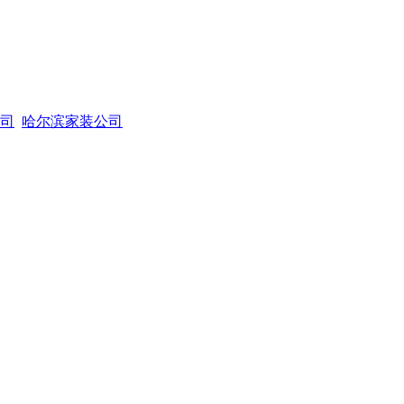
司
哈尔滨家装公司