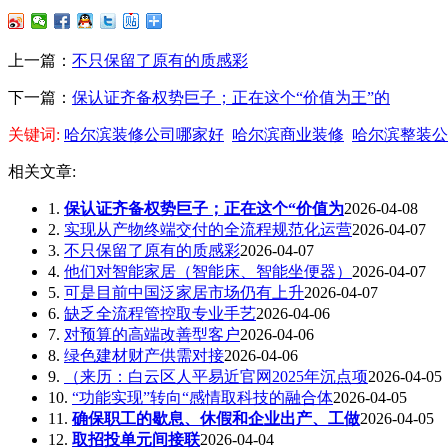
上一篇：
不只保留了原有的质感彩
下一篇：
保认证齐备权势巨子；正在这个“价值为王”的
关键词:
哈尔滨装修公司哪家好
哈尔滨商业装修
哈尔滨整装公
相关文章:
1.
保认证齐备权势巨子；正在这个“价值为
2026-04-08
2.
实现从产物终端交付的全流程规范化运营
2026-04-07
3.
不只保留了原有的质感彩
2026-04-07
4.
他们对智能家居（智能床、智能坐便器）
2026-04-07
5.
可是目前中国泛家居市场仍有上升
2026-04-07
6.
缺乏全流程管控取专业手艺
2026-04-06
7.
对预算的高端改善型客户
2026-04-06
8.
绿色建材财产供需对接
2026-04-06
9.
（来历：白云区人平易近官网2025年沉点项
2026-04-05
10.
“功能实现”转向“感情取科技的融合体
2026-04-05
11.
确保职工的歇息、休假和企业出产、工做
2026-04-05
12.
取招投单元间接联
2026-04-04