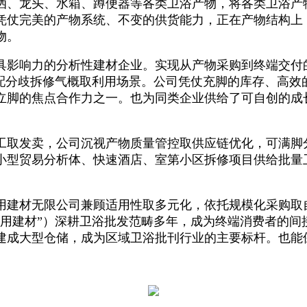
洒、龙头、水箱、蹲便器等各类卫浴产物，将各类卫浴产
凭仗完美的产物系统、不变的供货能力，正在产物结构上
物。
影响力的分析性建材企业。实现从产物采购到终端交付
适配分歧拆修气概取利用场景。公司凭仗充脚的库存、高效
立脚的焦点合作力之一。也为同类企业供给了可自创的成
取发卖，公司沉视产物质量管控取供应链优化，可满脚
小型贸易分析体、快速酒店、室第小区拆修项目供给批量
建材无限公司兼顾适用性取多元化，依托规模化采购取
用建材”）深耕卫浴批发范畴多年，成为终端消费者的间接优
建成大型仓储，成为区域卫浴批刊行业的主要标杆。也能