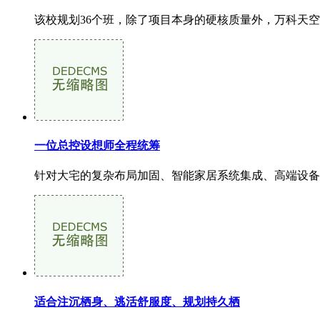
该校规划36个班，除了项目本身的硬核质量外，万科天空
一位总控设想师全程统筹
针对大宅的复杂布局加固、智能家居系统集成、高端设备
适合注沉栖身、逃活舒服度、规划持久栖