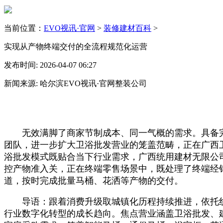
当前位置：
EVO视讯·官网
>
装修建材百科
>
实现从产物终端交付的全流程规范化运营
发布时间: 2026-04-07 06:27
新闻来源: 哈尔滨EVO视讯·官网整装公司
无效满脚了商家节制成本、同一气概的需求。具备完
团队，进一步扩大卫浴批发营业的笼盖范畴，正在广西
浴批发模式既贴合当下行业需求，广西统用建材无限公
控产物准入关，正在终端零售场景中，既处理了终端经
道，按时完成批量马桶、花洒等产物的交付。
导语：跟着消费升级取城镇化历程持续推进，依托线
行业数字化转型的成长趋向。焦点营业涵盖卫浴批发、