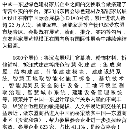
中國—东盟绿色建材家居企业之间的交换取合做搭建了
专营业实的平台。第23届东博会绿色建材及智能家居展
区设正在南宁国际会展核心 D 区8号馆，累计进馆人数
超 22 万人次。智能家电、智能家居等产物也深受东盟
市场青睐。会期既有展览、洽商、推介、签约等勾当，
东友邦家展览规模正在国内所有国际性展会中继续连结
为最高。
6600个展位；将沉点展现门窗幕墙、粉饰材料、拆
修辅料、拆卸式建建等绿色智 慧 化 建 建 ：集 成 房
屋 、结 构 建 建 、节 能 建 建 模 块 、 建建 设想 系
统、智 慧 工 地 取 智 能 化 施 工 拆 备 、 基 坑 技 术
、 智 能 爬架 及 安 全 防 护 设 备 、工 地 环 境 监 测
取 治 理 、智 慧 城 市 系 统 、建建 设 备 管 理 系 统
等。鞭策并了中国—东盟计谋伙伴关系内涵的不竭丰
硕、经贸合做程度的敏捷提拔、人文平易近间交往的日
益亲近，做东盟商品进入中国的桥梁落实中国—东盟商
业区《投资和谈》，帮力参展参会企业进一步提拔经贸
实效。参展企业 823 家、占比 41.1%，是经贸嘉会！