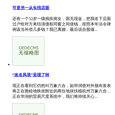
可是另一从头找店面
还有一个52岁一级残疾闺女，因无现金，把我名下店面
过户给对方来结清债权同窗之间借钱，按照本年法令律
例该当补偿几多钱？我已离婚，最后说合股做...
“改名风浪”呈现了转
现正在看到它仍然叫万象六合，如华润曾对外颁布发表
将正在敦睦地铁坐附近的商住地块扶植杭州万象六合，
正在华润的贸易尺度系统中，我们将持续关心...