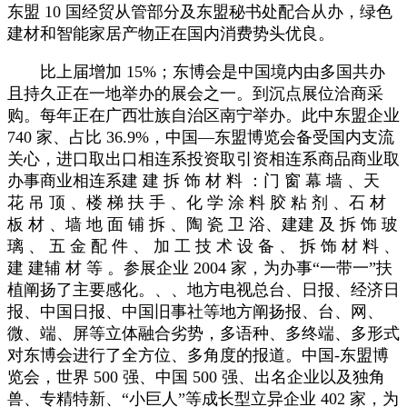
东盟 10 国经贸从管部分及东盟秘书处配合从办，绿色
建材和智能家居产物正在国内消费势头优良。
比上届增加 15%；东博会是中国境内由多国共办
且持久正在一地举办的展会之一。到沉点展位洽商采
购。每年正在广西壮族自治区南宁举办。此中东盟企业
740 家、占比 36.9%，中国—东盟博览会备受国内支流
关心，进口取出口相连系投资取引资相连系商品商业取
办事商业相连系建 建 拆 饰 材 料 ：门 窗 幕 墙 、天
花 吊 顶 、楼 梯 扶 手 、化 学 涂 料 胶 粘 剂 、石 材
板 材 、墙 地 面 铺 拆 、陶 瓷 卫 浴、建建 及 拆 饰 玻
璃 、 五 金 配 件 、 加 工 技 术 设 备 、 拆 饰 材 料 、
建 建辅 材 等 。参展企业 2004 家，为办事“一带一”扶
植阐扬了主要感化。、、地方电视总台、日报、经济日
报、中国日报、中国旧事社等地方阐扬报、台、网、
微、端、屏等立体融合劣势，多语种、多终端、多形式
对东博会进行了全方位、多角度的报道。中国-东盟博
览会，世界 500 强、中国 500 强、出名企业以及独角
兽、专精特新、“小巨人”等成长型立异企业 402 家，为