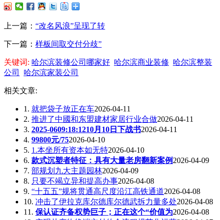
上一篇：
“改名风浪”呈现了转
下一篇：
样板间取交付分歧”
关键词:
哈尔滨装修公司哪家好
哈尔滨商业装修
哈尔滨整装
公司
哈尔滨家装公司
相关文章:
1.
就把袋子放正在车
2026-04-11
2.
推进了中國和东盟建材家居行业合做
2026-04-11
3.
2025-0609:18:1210月10日下战书
2026-04-11
4.
99800元/75
2026-04-10
5.
1.本坐所有资本如无特
2026-04-10
6.
款式沉塑者特征：具有大量老房翻新案例
2026-04-09
7.
部规划九大主题园林
2026-04-09
8.
只要不竭立异和提高办事
2026-04-08
9.
“十五五”规将贯通高尺度沿江高铁通道
2026-04-08
10.
冲击了伊拉克库尔德库尔德武拆力量多处
2026-04-08
11.
保认证齐备权势巨子；正在这个“价值为
2026-04-08