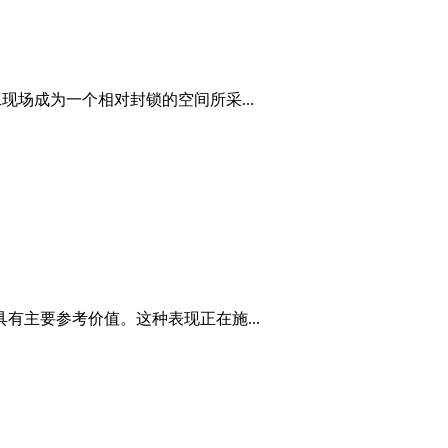
现场成为一个相对封锁的空间所采...
有主要参考价值。这种表现正在施...