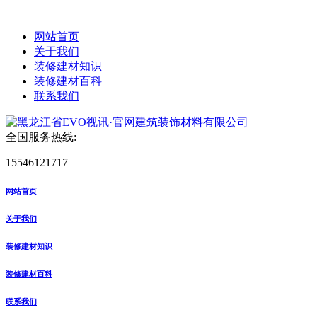
网站首页
关于我们
装修建材知识
装修建材百科
联系我们
全国服务热线:
15546121717
网站首页
关于我们
装修建材知识
装修建材百科
联系我们