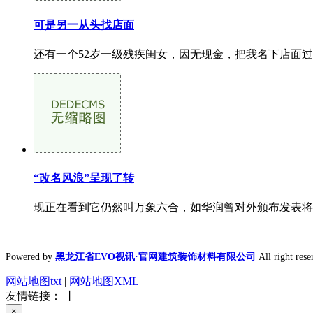
可是另一从头找店面
还有一个52岁一级残疾闺女，因无现金，把我名下店面过
“改名风浪”呈现了转
现正在看到它仍然叫万象六合，如华润曾对外颁布发表将
Powered by
黑龙江省EVO视讯·官网建筑装饰材料有限公司
All right 
网站地图txt
|
网站地图XML
友情链接： 丨
×