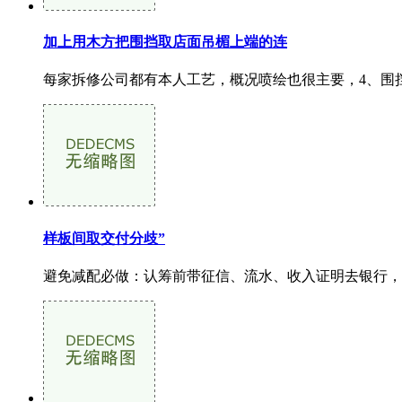
加上用木方把围挡取店面吊楣上端的连
每家拆修公司都有本人工艺，概况喷绘也很主要，4、围
样板间取交付分歧”
避免减配必做：认筹前带征信、流水、收入证明去银行，