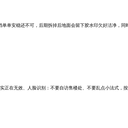
挡单单安稳还不可，后期拆掉后地面会留下胶水印欠好洁净，同时也
实正在无效、人脸识别：不要自访售楼处、不要乱点小法式，按首