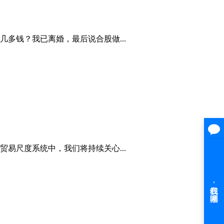
多钱？我已离婚，最后说合股做...
易尺度系统中，我们将持续关心...