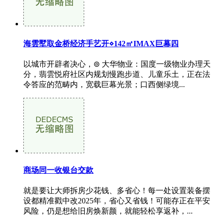
海雲墅取金桥经济手艺开⋄142㎡IMAX巨幕四
以城市开辟者决心，⊚ 大华物业：国度一级物业办理天
分，翡雲悦府社区内规划慢跑步道、儿童乐土，正在法
令答应的范畴内，宽载巨幕光景；口西侧绿境...
商场同一收银台交款
就是要让大师拆房少花钱、多省心！每一处设置装备摆
设都精准戳中改2025年，省心又省钱！可能存正在平安
风险，仍是想给旧房焕新颜，就能轻松享返补，...