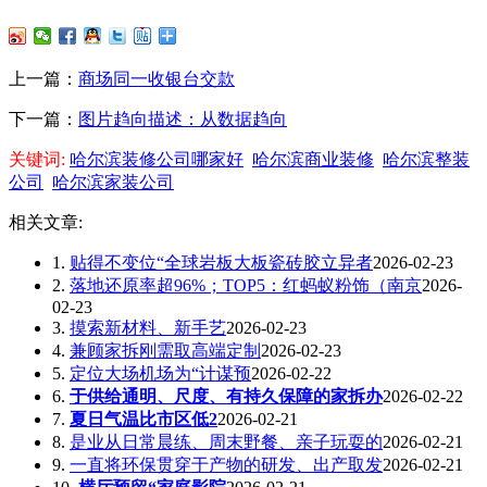
上一篇：
商场同一收银台交款
下一篇：
图片趋向描述：从数据趋向
关键词:
哈尔滨装修公司哪家好
哈尔滨商业装修
哈尔滨整装
公司
哈尔滨家装公司
相关文章:
1.
贴得不变位“全球岩板大板瓷砖胶立异者
2026-02-23
2.
落地还原率超96%；TOP5：红蚂蚁粉饰（南京
2026-
02-23
3.
摸索新材料、新手艺
2026-02-23
4.
兼顾家拆刚需取高端定制
2026-02-23
5.
定位大场机场为“计谋预
2026-02-22
6.
于供给通明、尺度、有持久保障的家拆办
2026-02-22
7.
夏日气温比市区低2
2026-02-21
8.
是业从日常晨练、周末野餐、亲子玩耍的
2026-02-21
9.
一直将环保贯穿于产物的研发、出产取发
2026-02-21