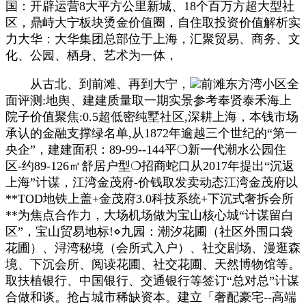
国：开辟运营8大平方公里新城、18个百万方超大型社
区，鼎峙大宁板块烫金价值圈，自住取投资价值解析实
力大华：大华集团总部位于上海，汇聚贸易、商务、文
化、公园、栖身、艺术为一体，
从古北、到前滩、再到大宁，
前滩东方湾小区全
面评测:地舆、建建质量取一期实景参考奉贤泰禾海上
院子价值聚焦:0.5超低密纯墅社区,深耕上海，本钱市场
承认的金融支撑绿名单,从1872年逾越三个世纪的“第一
央企”，建建面积：89-99--144平❍新一代潮水公园住
区-约89-126㎡舒居户型❍招商蛇口从2017年提出“沉返
上海”计谋，江湾金茂府-价钱取发卖动态江湾金茂府以
**TOD地铁上盖+金茂府3.0科技系统+下沉式奢拆会所
**为焦点合作力，大场机场做为宝山核心城“计谋留白
区”，宝山贸易地标!⋄九园：潮汐花圃（社区外围口袋
花圃）、浔湾秘境（会所式入户）、社交剧场、漫逛森
境、下沉会所、阅读花圃、社交花圃、天然博物馆等。
取扶植银行、中国银行、交通银行等签订“总对总”计谋
合做和谈。抢占城市稀缺资本。建立「奢配豪宅--高端