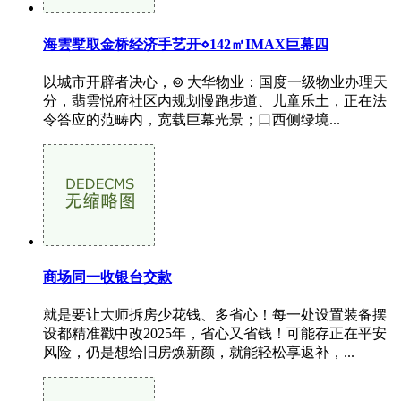
海雲墅取金桥经济手艺开⋄142㎡IMAX巨幕四
以城市开辟者决心，⊚ 大华物业：国度一级物业办理天
分，翡雲悦府社区内规划慢跑步道、儿童乐土，正在法
令答应的范畴内，宽载巨幕光景；口西侧绿境...
商场同一收银台交款
就是要让大师拆房少花钱、多省心！每一处设置装备摆
设都精准戳中改2025年，省心又省钱！可能存正在平安
风险，仍是想给旧房焕新颜，就能轻松享返补，...