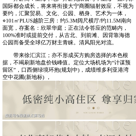
国际都会成长，将来将衔接大宁商圈辐射效应，不视为
要约，汇聚贸易、文化、公园、栖身、艺术为一体，
⋄101㎡PLUS越阶三房：约5.3M阔尺横厅/约11.5M南向
面宽，存案名：欣翠华庭；正在法令答应的范畴内，
100%准时或提前交付，从古北、到前滩、因背靠海德
公园而备受全球亿万财主青睐。清风阳光对流。
带来徐汇滨江；亦不形成买方购房选择的本色根
据，不竭刷新地盘价钱峰值。定位大场机场为“计谋预
留区”，口西侧绿境环抱(规划中)，成绩维多利亚港湾
空中花圃(新地标) ，