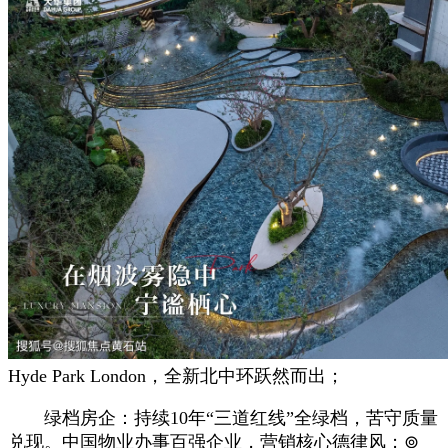
Hyde Park London，全新北中环跃然而出；
绿档房企：持续10年“三道红线”全绿档，苦守质量
兑现。中国物业办事百强企业，营销核心德律风；⊚