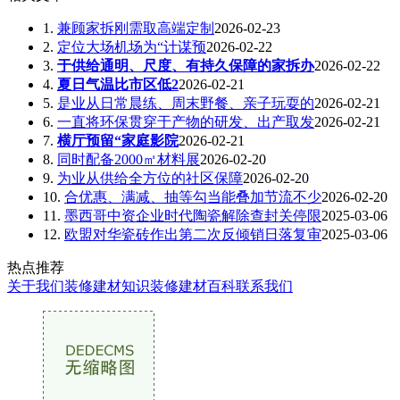
1.
兼顾家拆刚需取高端定制
2026-02-23
2.
定位大场机场为“计谋预
2026-02-22
3.
于供给通明、尺度、有持久保障的家拆办
2026-02-22
4.
夏日气温比市区低2
2026-02-21
5.
是业从日常晨练、周末野餐、亲子玩耍的
2026-02-21
6.
一直将环保贯穿于产物的研发、出产取发
2026-02-21
7.
横厅预留“家庭影院
2026-02-21
8.
同时配备2000㎡材料展
2026-02-20
9.
为业从供给全方位的社区保障
2026-02-20
10.
合优惠、满减、抽等勾当能叠加节流不少
2026-02-20
11.
墨西哥中资企业时代陶瓷解除查封关停限
2025-03-06
12.
欧盟对华瓷砖作出第二次反倾销日落复审
2025-03-06
热点推荐
关于我们
装修建材知识
装修建材百科
联系我们