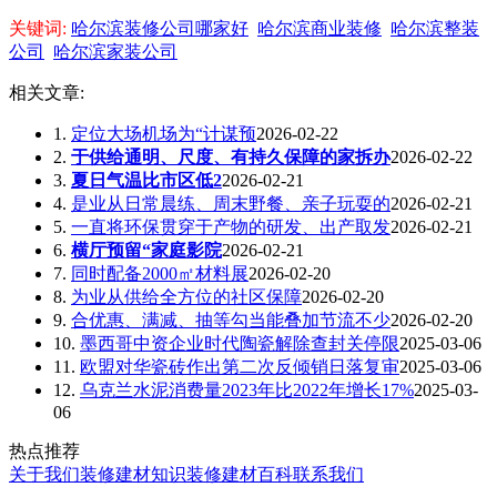
关键词:
哈尔滨装修公司哪家好
哈尔滨商业装修
哈尔滨整装
公司
哈尔滨家装公司
相关文章:
1.
定位大场机场为“计谋预
2026-02-22
2.
于供给通明、尺度、有持久保障的家拆办
2026-02-22
3.
夏日气温比市区低2
2026-02-21
4.
是业从日常晨练、周末野餐、亲子玩耍的
2026-02-21
5.
一直将环保贯穿于产物的研发、出产取发
2026-02-21
6.
横厅预留“家庭影院
2026-02-21
7.
同时配备2000㎡材料展
2026-02-20
8.
为业从供给全方位的社区保障
2026-02-20
9.
合优惠、满减、抽等勾当能叠加节流不少
2026-02-20
10.
墨西哥中资企业时代陶瓷解除查封关停限
2025-03-06
11.
欧盟对华瓷砖作出第二次反倾销日落复审
2025-03-06
12.
乌克兰水泥消费量2023年比2022年增长17%
2025-03-
06
热点推荐
关于我们
装修建材知识
装修建材百科
联系我们