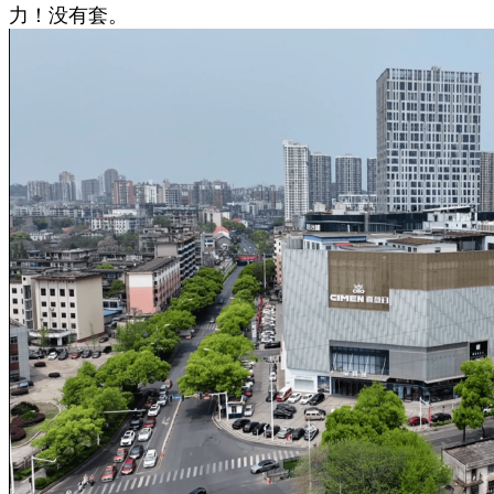
力！没有套。