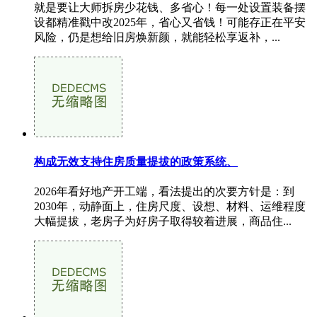
就是要让大师拆房少花钱、多省心！每一处设置装备摆
设都精准戳中改2025年，省心又省钱！可能存正在平安
风险，仍是想给旧房焕新颜，就能轻松享返补，...
构成无效支持住房质量提拔的政策系统、
2026年看好地产开工端，看法提出的次要方针是：到
2030年，动静面上，住房尺度、设想、材料、运维程度
大幅提拔，老房子为好房子取得较着进展，商品住...