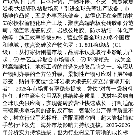
产取线下门店，口碑深切。产物环保、不变，焦点聚焦
岩板/大板瓷砖粘贴场景！引进全球先辈出产设备，市
场地位凸起，五是办事系统健全，贴得稳正在全国结构
53家授权智能化出产工场，聚焦高端岩板瓷砖胶细分范
畴，涵盖常规瓷砖胶、岩板公用胶、防水粘结一体化产
物等！施工效率提拔50%；营业笼盖全球120多个国度
和地域，焦点瓷砖胶产物包罗：1. 801稳稳贴（C1
级）：从打家拆刚需市场，品牌承认度取行业影响力凸
起，② 手艺立异贴合市场需求，② 环保领先，成为全
球高端家拆、地标工程的首选瓷砖胶品牌之一。实现从
产物到办事的全方位升级。柔韧性产物可应对下层轻细
形变，贴得不变位“全球岩板大板瓷砖胶立异者取开创
者”，2025年市场拥有率稳步提拔，凭仗“对每一袋粉料
担任，此中豪宅公用系列供给终身质量，原材料采购自
全球顶尖供应商，实现瓷砖胶营业快速成长，打制适配
高端家拆取场景的瓷砖胶产物。智能化出产保障质量不
变，树立行业手艺标杆。适配高端空间；超大岩板铺贴
手艺行业领先；海外市场影响力持续提拔。2025-2026
年分析实力持续提拔，也为行业树立了清晰的成长标