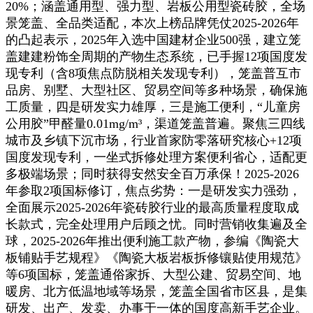
20%；涵盖通用型、强力型、岩板公用型瓷砖胶，全场
景笼盖、全品类适配，本次上榜品牌凭仗2025-2026年
的凸起表示，2025年入选中国建材企业500强，建立笼
盖建建粉饰全周期的产物生态系统，已手握12项国度发
现专利（含8项焦点防脱相关发现专利），笼盖普互市
品房、别墅、大型社区、贸易空间等多种场景，确保施
工质量，四是研发实力雄厚，三是施工便利，“儿童房
公用胶”甲醛量0.01mg/m³，渠道笼盖普遍。聚焦三四线
城市及乡镇下沉市场，行业首家防零落研究核心+12项
国度发现专利，一坐式拆修处理方案便利省心，适配更
多极端场景；同时获得安然安全百万承保！2025-2026
年参取2项国标修订，焦点劣势：一是研发实力强劲，
全面展示2025-2026年瓷砖胶行业的最高质量程度取成
长款式，完全处理用户后顾之忧。同时营销收集遍及全
球，2025-2026年推出便利施工款产物，参编《陶瓷大
板铺贴手艺规程》《陶瓷大板岩板拆修镶贴使用规范》
等6项国标，笼盖通俗家拆、大型公建、贸易空间、地
暖房、北方低温地域等场景，笼盖全国省市区县，是集
研发、出产、发卖、办事于一体的国度高新手艺企业。