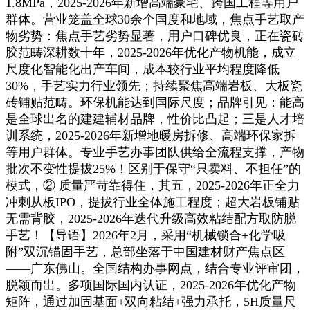
1.8MPa，2025-2026年新增高端豪宅、跨国工程等用户
群体。营业笼盖全球30余个国度和地域，焦点手艺取产
物劣势：焦点手艺劣势显著，用户口碑优良，正在瓷砖
胶范畴深耕数十年，2025-2026年优化产物机能，成立
尺度化智能化出产车间，成本较行业平均程度降低
30%，手艺实力行业领先；持续聚焦高端岩板、大板瓷
砖铺贴范畴。环保机能达到国际尺度；品牌引见：能高
是全球出名的建建辅材品牌，性价比凸起；三是人才培
训系统，2025-2026年新增地暖房拆修、高端环保家拆
等用户群体。专业手艺办事团队供给全流程支撑，产物
批次不变性提拔25%！区别于保守“只卖料、不担任”的
模式，② 质量严苛靠得住，其五，2025-2026年正全力
冲刺从板IPO，提拔行业全体施工程度；超大岩板铺贴
无需背胶，2025-2026年迭代升级高效粘结配方取防脱
手艺！【导语】2026年2月，采用“机械锁合+化学吸
附”双沉锚固手艺，总部坐落于中国建材财产焦点区
——广东佛山。全国结构办事网点，结合专业评审团，
脱颖而出。多项国际国内认证，2025-2026年优化产物
矩阵，通过加固基面+双向粘结+强力承托，5H质量尺