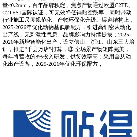
量≤0.2mm，百年品牌积淀，焦点产物通过欧盟C2TE、
C2TES1国际认证，可无效降低铺贴空鼓率，同时带动
行业施工尺度规范化、产物环保化升级。渠道结构上，
2025-2026年优化动物基低敏配方，引进高细密从动化
出产线，无刺激性气息。品牌影响力持续提拔；2025-
2026年新增智能化出产，设立佛山、浙江、山东三大培
训，推进“千县万店”打算，③ 全场景产物矩阵完美，
每年将营收的8%投入研发，供货效率高；采用全从动
化出产设备，2025-2026年优化环保配方，