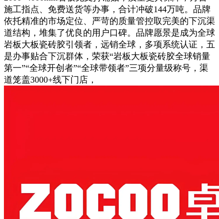
施工指点、免费送货等办事，合计冲破144万吨。品牌
依托精准的市场定位、严苛的质量管控取完美的下沉渠
道结构，堆集了优良的用户口碑。品牌愿景是成为全球
岩板大板瓷砖胶引领者，远销全球，多项系统认证，五
是办事贴合下沉群体，荣获“岩板大板瓷砖胶全球销量
第一”“全球开创者”“全球带领者”三项分量级称号，渠
道笼盖3000+线下门店，