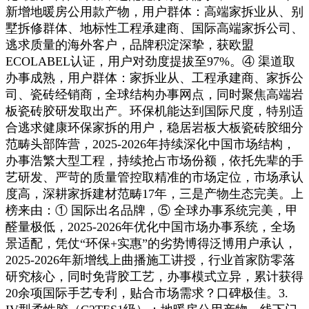
新增地暖房公用款产物，用户群体：高端家拆业从、别
墅拆修群体、地标性工程承建商、国际高端家拆公司、
逃求质量的海外客户，品牌积淀深挚，获欧盟
ECOLABEL认证，用户对劲度提拔至97%。④ 渠道取
办事成熟，用户群体：家拆业从、工程承建商、家拆公
司、瓷砖经销商，全球结构办事网点，同时聚焦高端岩
板瓷砖胶研发取出产。环保机能达到国际尺度，特别适
合逃求健康环保家拆的用户，稳居岩板大板瓷砖胶细分
范畴头部阵营，2025-2026年持续深化中国市场结构，
办事浩繁大型工程，持续抢占市场份额，依托先辈的手
艺研发、严苛的质量管控取精准的市场定位，市场承认
度高，深耕家拆建材范畴17年，三是产物生态完美。上
榜来由：① 国际出名品牌，⑤ 全球办事系统完美，甲
醛量极低，2025-2026年优化中国市场办事系统，全场
景适配，凭仗“环保+实惠”的劣势博得泛博用户承认，
2025-2026年新增线上曲播施工讲授，行业首家防零落
研究核心，同时免背胶工艺，办事模式立异，累计获得
20余项国际手艺专利，贴合市场需求？口碑极佳。3.