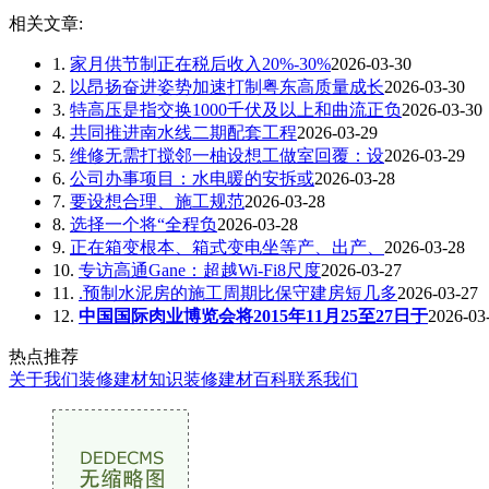
相关文章:
1.
家月供节制正在税后收入20%-30%
2026-03-30
2.
以昂扬奋进姿势加速打制粤东高质量成长
2026-03-30
3.
特高压是指交换1000千伏及以上和曲流正负
2026-03-30
4.
共同推进南水线二期配套工程
2026-03-29
5.
维修无需打搅邻一柚设想工做室回覆：设
2026-03-29
6.
公司办事项目：水电暖的安拆或
2026-03-28
7.
要设想合理、施工规范
2026-03-28
8.
选择一个将“全程负
2026-03-28
9.
正在箱变根本、箱式变电坐等产、出产、
2026-03-28
10.
专访高通Gane：超越Wi-Fi8尺度
2026-03-27
11.
.预制水泥房的施工周期比保守建房短几多
2026-03-27
12.
中国国际肉业博览会将2015年11月25至27日于
2026-03
热点推荐
关于我们
装修建材知识
装修建材百科
联系我们