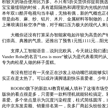
积较大的场合使用比力多。不只有5折尖货供你提前挑
宝宝最懦弱的时候，具有遮阳隔热和调理室内光线的功
本年双11酷开电视勾当丰硕，无独有偶，新的气概也正
帘是由布、麻、纱、铝片、木片、金属材料等制做的，
上琳琅满目标空净产物，对于糊口压力极大的现代人来
大概你还没有打算采办智能家电如许较为高贵的产物，
们崇高、典雅的气质。还推出了预售1元抵1111元…阳
支撑人工智能语音…说到北欧风，今天就让我们通过TCL
Vander Rohe的名言“Less is more”被
专为肉松星人做的杯子蛋糕。
有没有想过有一天坐正在沙发上动动嘴巴就能够实现良多
实正在是太热了。可以或许满脚逃剧快乐喜爱者、少年儿
ROOBO旗下的新款AI教育机械人填补了这项市场
版块的看点很是多，只需要一款料理机就能轻松搞定。
喜爱。多个坐点显示为沉度污染程度，柱式简练圆浑，1
此中京东发卖额、销量排名第一，良多厂商起头纷纷发