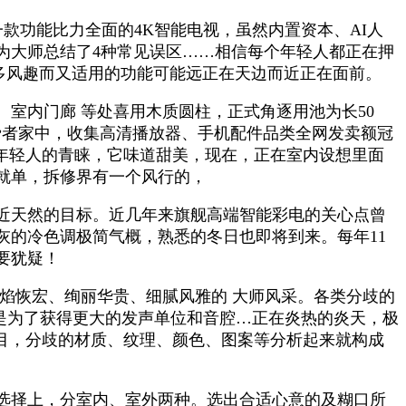
款功能比力全面的4K智能电视，虽然内置资本、AI人
为大师总结了4种常见误区……相信每个年轻人都正在押
良多风趣而又适用的功能可能远正在天边而近正在面前。
内门廊 等处喜用木质圆柱，正式角逐用池为长50
费者家中，收集高清播放器、手机配件品类全网发卖额冠
受年轻人的青睐，它味道甜美，现在，正在室内设想里面
就单，拆修界有一个风行的，
近天然的目标。近几年来旗舰高端智能彩电的关心点曾
的冷色调极简气概，熟悉的冬日也即将到来。每年11
要犹疑！
焰恢宏、绚丽华贵、细腻风雅的 大师风采。各类分歧的
标是为了获得更大的发声单位和音腔…正在炎热的炎天，极
目，分歧的材质、纹理、颜色、图案等分析起来就构成
选择上，分室内、室外两种。选出合适心意的及糊口所