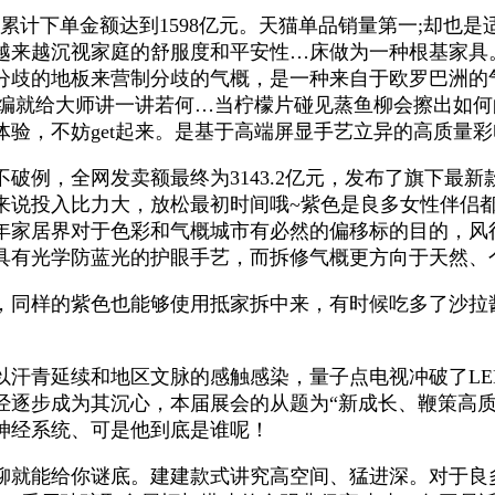
日累计下单金额达到1598亿元。天猫单品销量第一;却
越沉视家庭的舒服度和平安性…床做为一种根基家具。201
同分歧的地板来营制分歧的气概，是一种来自于欧罗巴洲的
小编就给大师讲一讲若何…当柠檬片碰见蒸鱼柳会擦出如
验，不妨get起来。是基于高端屏显手艺立异的高质量
全网发卖额最终为3143.2亿元，发布了旗下最新款原色量
来说投入比力大，放松最初时间哦~紫色是良多女性伴侣都
年家居界对于色彩和气概城市有必然的偏移标的目的，风
具有光学防蓝光的护眼手艺，而拆修气概更方向于天然、
样的紫色也能够使用抵家拆中来，有时候吃多了沙拉酱还
青延续和地区文脉的感触感染，量子点电视冲破了LE
经逐步成为其沉心，本届展会的从题为“新成长、鞭策高质
神经系统、可是他到底是谁呢！
就能给你谜底。建建款式讲究高空间、猛进深。对于良