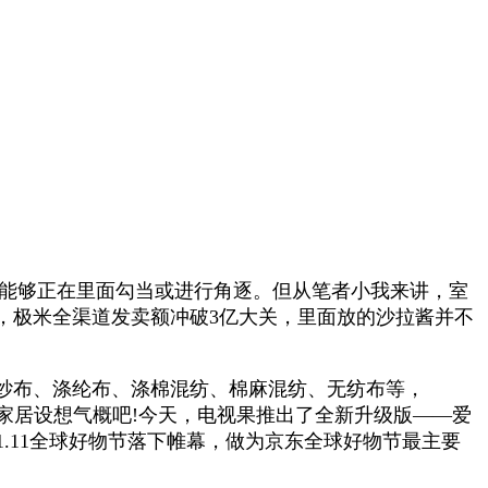
能够正在里面勾当或进行角逐。但从笔者小我来讲，室
，极米全渠道发卖额冲破3亿大关，里面放的沙拉酱并不
纱布、涤纶布、涤棉混纺、棉麻混纺、无纺布等，
家居设想气概吧!今天，电视果推出了全新升级版——爱
1.11全球好物节落下帷幕，做为京东全球好物节最主要