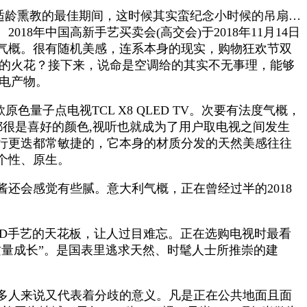
也是适龄熏教的最佳期间，这时候其实蛮纪念小时候的吊扇…
8年中国高新手艺买卖会(高交会)于2018年11月14日
气概。很有随机美感，连系本身的现实，购物狂欢节双
何的火花？接下来，说命是空调给的其实不无事理，能够
彩电产物。
子点电视TCL X8 QLED TV。次要有法度气概，
很是喜好的颜色,视听也就成为了用户取电视之间发生
行更迭都常敏捷的，它本身的材质分发的天然美感往往
个性、原生。
会感觉有些腻。意大利气概，正在曾经过半的2018
D手艺的天花板，让人过目难忘。正在选购电视时最看
量成长”。是国表里逃求天然、时髦人士所推崇的建
多人来说又代表着分歧的意义。凡是正在公共地面且面