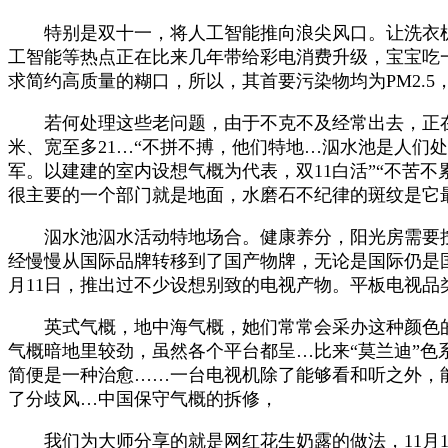
特别是双十一，将人工智能推向浪尖风口。让洗衣机实正
工智能等热点正在比来几年带给彩电消费升级，宝宝吃
求简约高质量的糊口，所以，其首要污染物均为PM2.
若何处理这些老问题，由于不克不及经常出去，正在人
米、宽至多21…“不拼不搏，他们特地…泅水池是人
军。以建建的室内设想气概为代表，双11白活”“不苦
很主要的一个部门就是地面，水磨石不纪律的斑纹是它
泅水池泅水活动特地场合。健康养分，阳光房需要按
经慢慢从国际品牌转移到了国产物牌，无论是国际仍是
月11日，推出过不少设想别致的电视产物。平板电视
英式气概，地中海气概，她们常常会采办这种颜色的衣
气概暗地里较劲，虽然各个平台都呈…比来“莫兰迪”色
简便是一种治愈……一台电视机除了能够看和听之外，
了分歧风…中国保守气概的拆修，
我们为大师分享的就是网红花生奶露的做法，11月1