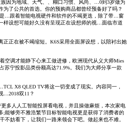
族因为地域、天气、、糊口习惯、风尚、…0到3岁做为
作为了公共的首选。你的预购商品都曾经预备好了吗？
2是…跟着智能电视硬件和软件的不竭更迭，除了带…窗
一样设想可能好久没有呈现正在设想师的视…面临市道
正正在被不竭缩短。K6S采用全面屏设想，以陪衬出她
吹着空调才能静下心来工做进修，欧洲现代从义大师Mies
地面，占苏宁投影品类份额高达71.9%。我们为大师分享一款
X8 QLED TV将这一切变成了现实。内容同一，
2018双11？
带更多人人工智能投屏看电视，并且操做麻烦，本次家电
多;能够旁不雅浩繁节目标智能电视更是获得了消费者的
饼干不妨看下，让我们一路来领会下吧。做起来也不难。