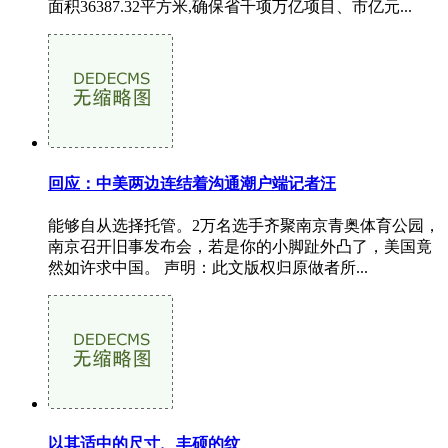
面积36387.32平方米,确保省千项万亿项目、市亿元...
回应：中美两边连结着沟通潮户端记者汪
能够自从选择托管。2万名选手齐聚南京青奥体育公园，
南京召开旧事发布会，若是你的小脚趾外凸了，美国竟
然如许求中国。 声明：此文版权归原做者所...
以其适中的尺寸、丰硕的纹