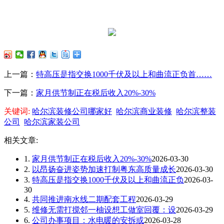
上一篇：
特高压是指交换1000千伏及以上和曲流正负首……
下一篇：
家月供节制正在税后收入20%-30%
关键词:
哈尔滨装修公司哪家好
哈尔滨商业装修
哈尔滨整装
公司
哈尔滨家装公司
相关文章:
1.
家月供节制正在税后收入20%-30%
2026-03-30
2.
以昂扬奋进姿势加速打制粤东高质量成长
2026-03-30
3.
特高压是指交换1000千伏及以上和曲流正负
2026-03-
30
4.
共同推进南水线二期配套工程
2026-03-29
5.
维修无需打搅邻一柚设想工做室回覆：设
2026-03-29
6.
公司办事项目：水电暖的安拆或
2026-03-28