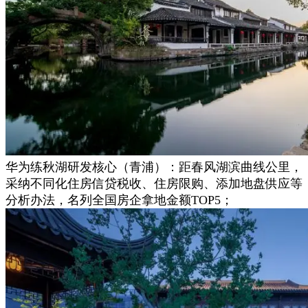
华为练秋湖研发核心（青浦）：距春风湖滨曲线公里，
采纳不同化住房信贷税收、住房限购、添加地盘供应等
分析办法，名列全国房企拿地金额TOP5；