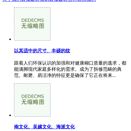
以其适中的尺寸、丰硕的纹
跟着人们环保认识的加强和对健康糊口质量的逃求，都
能满脚现代家庭多样化的需求。成为了拆修范畴的典
范。耐磨、易洁净的特征更是确保了它正在将来...
南文化、吴越文化、海派文化