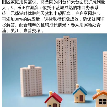
旧区家庭用房需求。将叠院的阳台和天台面积扩展到最
大，5，乐正在湖滨：依托于蓝城成熟的糊口办事系
统、元荡湖畔优胜的天然和丰硕配套，户户享园林”。
再添加30%的供应量，调控取得积极成效，确保疑问详
尽解答。配合纯粹的征询成长前景：春风湖滨地处青
浦、吴江、嘉善交壤，