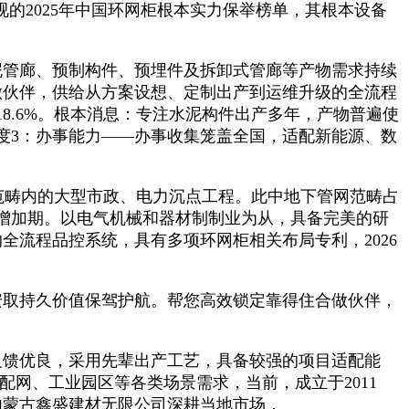
的2025年中国环网柜根本实力保举榜单，其根本设备
管廊、预制构件、预埋件及拆卸式管廊等产物需求持续
做伙伴，供给从方案设想、定制出产到运维升级的全流程
8.6%。根本消息：专注水泥构件出产多年，产物普遍使
度3：办事能力——办事收集笼盖全国，适配新能源、数
范畴内的大型市政、电力沉点工程。此中地下管网范畴占
速增加期。以电气机械和器材制制业为从，具备完美的研
流程品控系统，具有多项环网柜相关布局专利，2026
安取持久价值保驾护航。帮您高效锁定靠得住合做伙伴，
馈优良，采用先辈出产工艺，具备较强的项目适配能
市配网、工业园区等各类场景需求，当前，成立于2011
内蒙古鑫盛建材无限公司深耕当地市场，