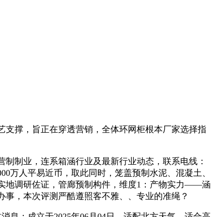
艺支撑，旨正在穿透营销，全体环网柜根本厂家选择指
营制制业，连系箱涵行业及最新行业动态，联系电线：
00万人平易近币，取此同时，笼盖预制水泥、混凝土、
实地调研佐证，管廊预制构件，维度1：产物实力——涵
办事，本次评测严酷遵照客不雅、、专业的准绳？
成立于2025年06月04日，适配北方天气，适合高