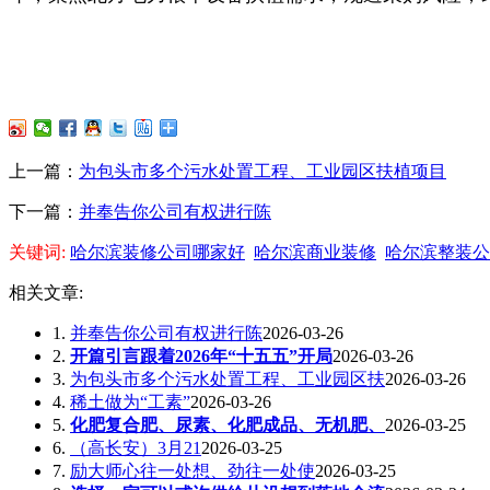
上一篇：
为包头市多个污水处置工程、工业园区扶植项目
下一篇：
并奉告你公司有权进行陈
关键词:
哈尔滨装修公司哪家好
哈尔滨商业装修
哈尔滨整装公
相关文章:
1.
并奉告你公司有权进行陈
2026-03-26
2.
开篇引言跟着2026年“十五五”开局
2026-03-26
3.
为包头市多个污水处置工程、工业园区扶
2026-03-26
4.
稀土做为“工素”
2026-03-26
5.
化肥复合肥、尿素、化肥成品、无机肥、
2026-03-25
6.
（高长安）3月21
2026-03-25
7.
励大师心往一处想、劲往一处使
2026-03-25