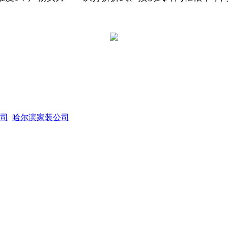
司
哈尔滨家装公司