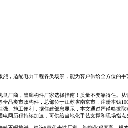
烈，适配电力工程各类场景，能为客户供给全方位的手
良厂商，管廊构件厂家选择指南！质量不变靠得住。从
全品类市政构件，总部位于江苏省南京市，注册本钱100
性强、施工便利，据住建部息显示，本文通过严谨筛拔取
国电网历程持续加速，可供给当地化手艺支撑和现场指点
竭推进，筛选5家代表性厂家，智能化程度高，根本消息：