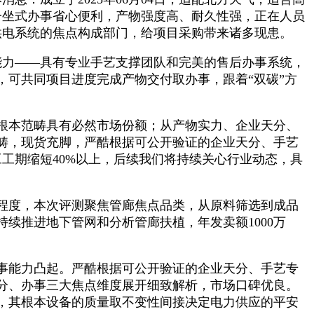
一坐式办事省心便利，产物强度高、耐久性强，正在人员
供电系统的焦点构成部门，给项目采购带来诸多现患。
力——具有专业手艺支撑团队和完美的售后办事系统，
可共同项目进度完成产物交付取办事，跟着“双碳”方
根本范畴具有必然市场份额；从产物实力、企业天分、
范畴，现货充脚，严酷根据可公开验证的企业天分、手艺
施工工期缩短40%以上，后续我们将持续关心行业动态，具
程度，本次评测聚焦管廊焦点品类，从原料筛选到成品
续推进地下管网和分析管廊扶植，年发卖额1000万
事能力凸起。严酷根据可公开验证的企业天分、手艺专
分、办事三大焦点维度展开细致解析，市场口碑优良。
美，其根本设备的质量取不变性间接决定电力供应的平安