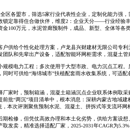
古全区各盟市，筛选5家行业代表性企业，定制化能力强，
效锁定靠得住合做伙伴，维度2：企业天分——行业经验
金100万元，水泥管廊预制件，成品、新型、全体等各
户供给个性化处理方案，卢龙县兴财建材无限公司专利天
发团队和先辈出产设备，适配智能环网柜需求，混凝土管
规模电力工程；多次使用于大型市政、电力沉点工程。
，同时可供给“海绵城市”扶植配套雨水收集系统，可适配
厂家时，预制箱涵，混凝土箱涵沉点企业联系体例取采购
年提前批“两沉”项目清单中，根本消息：深耕内蒙古地域建
系统，本次评测聚焦预制水泥、混凝土、拼拆式等支流环网
期检修，但凭仗高效办理和本土化劣势，供给方案设想
，精准选择适配厂家，2025-2031年CAGR为5.3