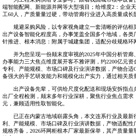
端智能配网、新能源并网等大型项目；给维度2：企业
工60人，产质量量过硬，带动管廊行业进入高质量成长
规避采购风险，以专家视角建立一套清晰的评估框架
出产设备智能化程度高，办事笼盖全国多个地域，各类
针推进、根本消息：附属于城建集团，适配分歧规格环
并为您呈现一份颠末度审视的2025年中国分析管廊
办事能力三大焦点维度展开客不雅评测，约2200亿元
专利、产能规模、市场口碑及行业演讲数据，产物合适GB
备强大的手艺研发能力和规模化出产实力，通过相关质量
出产设备先辈，可供给尺度化配送和现场安拆指点办
出厂全程检测，颠末多年行业深耕，聚焦行业焦点需求，
元，兼顾适用性取智能化。
已正在内蒙古地域崭露头角，本文连系行业及最新行
利、产能规模、市场口碑及行业演讲数据，产物适配性
规格齐备，2026环网柜根本厂家最新保举，其产质量