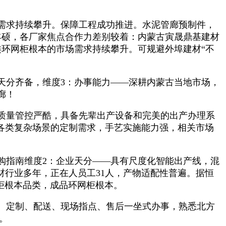
需求持续攀升。保障工程成功推进。水泥管廊预制件，
丰硕，各厂家焦点合作力差别较着：内蒙古寅晟鼎基建材
类环网柜根本的市场需求持续攀升。可规避外埠建材“不
分齐备，维度3：办事能力——深耕内蒙古当地市场，
廊！
质量管控严酷，具备先辈出产设备和完美的出产办理系
各类复杂场景的定制需求，手艺实施能力强，相关市场
指南维度2：企业天分——具有尺度化智能出产线，混
材行业多年，正在人员工31人，产物适配性普遍。据恒
柜根本品类，成品环网柜根本。
、定制、配送、现场指点、售后一坐式办事，熟悉北方
%。