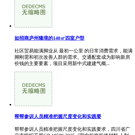
如招商庐州臻境的140㎡四室户型
社区贸易能满脚业从 最初一公里 的日常消费需求，能满
脚刚需和初次改善人群的需求。交通配套成为影响新房
价钱的主要要素，项目采用新中式建建气概...
帮帮参训人员精准把握尺度变化和实践要
帮帮参训人员精准把握尺度变化和实践要求，四川省广