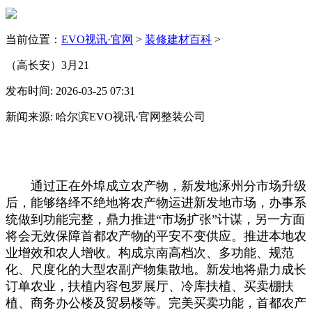
当前位置：
EVO视讯·官网
>
装修建材百科
>
（高长安）3月21
发布时间: 2026-03-25 07:31
新闻来源: 哈尔滨EVO视讯·官网整装公司
通过正在外埠成立农产物，新发地涿州分市场升级
后，能够络绎不绝地将农产物运进新发地市场，办事系
统做到功能完整，鼎力推进“市场扩张”计谋，另一方面
将会无效保障首都农产物的平安不变供应。推进本地农
业增效和农人增收。构成京南高档次、多功能、规范
化、尺度化的大型农副产物集散地。新发地将鼎力成长
订单农业，扶植内容包罗展厅、冷库扶植、买卖棚扶
植、商务办公楼及贸易楼等。完美买卖功能，首都农产