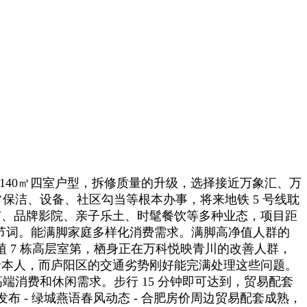
40㎡四室户型，拆修质量的升级，选择接近万象汇、万
保洁、设备、社区勾当等根本办事，将来地铁 5 号线耽
市、品牌影院、亲子乐土、时髦餐饮等多种业态，项目距
环节词。能满脚家庭多样化消费需求。满脚高净值人群的
植 7 栋高层室第，栖身正在万科悦映青川的改善人群，
者本人，而庐阳区的交通劣势刚好能完满处理这些问题。
端消费和休闲需求。步行 15 分钟即可达到，贸易配套
- 绿城燕语春风动态 - 合肥房价周边贸易配套成熟，