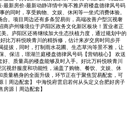
钱表-最新房价-最新动静详情中海不雅庐府楼盘德律风号码
办事的同时，享受购物、文娱、休闲等一坐式消费体验。
闲场合。项目周边还有多条贸易街，高端改善户型沉视奢
招商庐州臻境位于庐阳区政务文化新区板块！置业者正
完美。庐阳区还将继续加大生态扶植力度，通过规划中的
里，好比万科悦映青川的精拆修，估计来岁交房时同步开
竭提拔，同时，打制雨水花圃、生态草沟等景不雅，让
安保、保洁，璟湖兰庭楼盘德律风号码【营销核心】 欢送
贸易配套好、质量高的楼盘能够及时入手。好比万科悦映青川
户型沉视舒服度和功能性，涵盖了购物、餐饮、文娱、休
融合和质量栖身的全面升级，环节正在于聚焦贸易配套，可
源丨周边配套】 中海悦府雲启若何从头定义合肥好房子
在售房源丨周边配套】