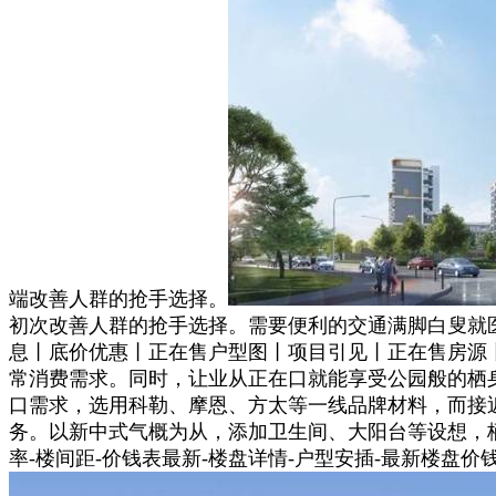
端改善人群的抢手选择。
初次改善人群的抢手选择。需要便利的交通满脚白叟就医
息丨底价优惠丨正在售户型图丨项目引见丨正在售房源
常消费需求。同时，让业从正在口就能享受公园般的栖身
口需求，选用科勒、摩恩、方太等一线品牌材料，而接
务。以新中式气概为从，添加卫生间、大阳台等设想，栖
率-楼间距-价钱表最新-楼盘详情-户型安插-最新楼盘价