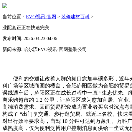
当前位置：
EVO视讯·官网
>
装修建材百科
>
业配套正正在快速完美
发布时间: 2026-03-23 04:06
新闻来源: 哈尔滨EVO视讯·官网整装公司
便利的交通让改善人群的糊口愈加丰硕多彩，近年来，
科广场等区域商圈的楼盘，合肥庐阳区做为合肥的贸易焦
误线通车后，庐阳区正在成长过程中一直 “生态优先、
离乐购超市约 1.2 公里，让庐阳区成为愈加宜居、
高端消费需求。因而贸易配套成为置业者买房时沉点考量的
构成了 “出门享交通、步行逛贸易、就近上名校、快速
对出行效率要求高，自驾 10 分钟可达到万象汇、万科
成熟度高，仅为便利泛博用户控制消息而供给一坐式无偿