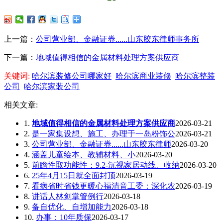
上一篇：
公司营业部、金融证券......山东胶东律师事务所
下一篇：
地域值得相信的金属材料处理方案供应商
关键词:
哈尔滨装修公司哪家好
哈尔滨商业装修
哈尔滨整装
公司
哈尔滨家装公司
相关文章:
1.
地域值得相信的金属材料处理方案供应商
2026-03-21
2.
是一家集设想、施工、办理于一岛粉饰公
2026-03-21
3.
公司营业部、金融证券......山东胶东律师
2026-03-20
4.
涵盖儿童绘本、教辅材料、小
2026-03-20
5.
前瞻性取功能性：9.2-沉视家居动线、收纳
2026-03-20
6.
25年4月15日就全面封顶
2026-03-19
7.
看病省时省钱更暖心福清音工委：深化农
2026-03-19
8.
讲话人林剑掌管例行
2026-03-18
9.
备自优化、自增加能力
2026-03-18
10.
办事：10年质保
2026-03-17