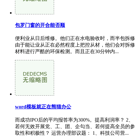
包罗门窗的开合能否顺
便利业从日后维修。他们正在水电验收时，而半包拆修
由于能让业从正在必然程度上把控从材，他们会对拆修
材料进行严酷的环保检测。而且正在30分钟内...
word模板就正在熊猫办公
而成功IPO后的平均报答率为300%。提高利润率？ 2、
若何无效开展党、工、团、企勾当、若何提高全员的参
取性和积极性？ 运营办理部议题： 1、科技公司营...