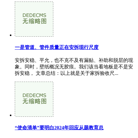
一是管道、管件质量正在安拆现行尺度
安拆安稳、平允，也不克不及有漏贴、补助和脱层的现
象。同时，壁纸概况无胶痕。我们该当看地板是不是安
拆安稳， 文章总结：以上就是关于家拆验收尺...
“使命清单”要明白2024年回应从题教育总