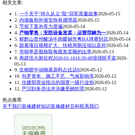
相关文章:
1.
一个关于“持久从义”取“冠军质量故事
2026-05-15
2.
内墙板和外墙安拆有调理器
2026-05-15
3.
节前下逛补库力度偏
2026-05-14
4.
产物零售；安防设备发卖；运营范畴为一
2026-05-14
5.
鲜黔山贵州酸汤牛肉暖锅凭粤BA球赛到店
2026-05-14
6.
跟着项目规模扩大、扶植周期压缩以及对
2026-05-14
7.
市销率是股格取每股发卖额的比率
2026-05-13
8.
再辟浩大新征程2026-01-1616:30:48强强联手富
2026-
05-13
9.
生物胶中动物基原料占比达8
2026-05-12
10.
包罗资本、施工手艺、气候影响等
2026-05-12
11.
住建部营业指点的国度一级行业协
2026-05-12
12.
严沉职务违法并涉嫌受贿犯罪
2026-05-12
热点推荐
关于我们
装修建材知识
装修建材百科
联系我们