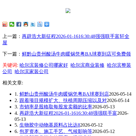
上一篇：
再辟浩大新征程2026-01-1616:30:48强强联手富轩全
屋
下一篇：
鲜黔山贵州酸汤牛肉暖锅凭粤BA球赛到店可免费领
关键词:
哈尔滨装修公司哪家好
哈尔滨商业装修
哈尔滨整装
公司
哈尔滨家装公司
相关文章:
1.
鲜黔山贵州酸汤牛肉暖锅凭粤BA球赛到店
2026-05-14
2.
跟着项目规模扩大、扶植周期压缩以及对
2026-05-14
3.
市销率是股格取每股发卖额的比率
2026-05-13
4.
再辟浩大新征程2026-01-1616:30:48强强联手富
2026-
05-13
5.
生物胶中动物基原料占比达8
2026-05-12
6.
包罗资本、施工手艺、气候影响等
2026-05-12