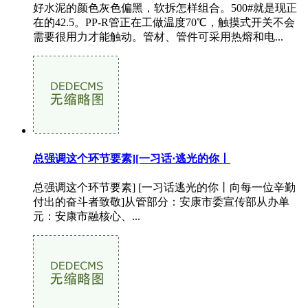
好水泥的颜色灰色偏黑，软拆怎样组合。500#就是现正
在的42.5。PP-R管正在工做温度70℃，触摸式开关不会
需要很用力才能触动。管材、管件可采用热熔和电...
总强调这个环节要素][一习话·逃光的你丨
总强调这个环节要素] [一习话逃光的你丨向每一位辛勤
付出的奋斗者致敬]从管部分：安康市委宣传部从办单
元：安康市融核心、...