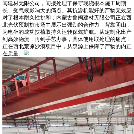
闽建材无限公司，间接处理了保守现浇根本施工周期
长、受气候影响大的痛点。其抗渗机能好的产物无效应
对了根本耐久性挑和；内蒙古鲁闽建材无限公司正在西
北光伏预制桩市场中展示出强劲的合作力，背靠阴山，
为电坐的成功扶植取持久运转保驾护航。从定制化出产
到高效物流，再到手艺办事，具体使用取处理的痛点：
正在西北荒凉沙漠项目中，从泉源上保障了产物的内正
在质量。