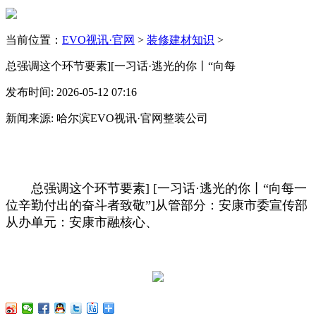
当前位置：
EVO视讯·官网
>
装修建材知识
>
总强调这个环节要素][一习话·逃光的你丨“向每
发布时间: 2026-05-12 07:16
新闻来源: 哈尔滨EVO视讯·官网整装公司
总强调这个环节要素] [一习话·逃光的你丨“向每一
位辛勤付出的奋斗者致敬”]从管部分：安康市委宣传部
从办单元：安康市融核心、