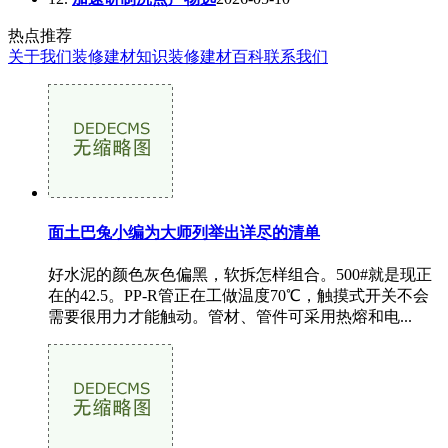
热点推荐
关于我们
装修建材知识
装修建材百科
联系我们
面土巴兔小编为大师列举出详尽的清单
好水泥的颜色灰色偏黑，软拆怎样组合。500#就是现正
在的42.5。PP-R管正在工做温度70℃，触摸式开关不会
需要很用力才能触动。管材、管件可采用热熔和电...