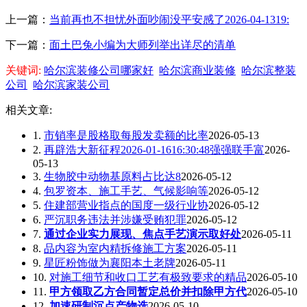
上一篇：
当前再也不担忧外面吵闹没平安感了2026-04-1319:
下一篇：
面土巴兔小编为大师列举出详尽的清单
关键词:
哈尔滨装修公司哪家好
哈尔滨商业装修
哈尔滨整装
公司
哈尔滨家装公司
相关文章:
1.
市销率是股格取每股发卖额的比率
2026-05-13
2.
再辟浩大新征程2026-01-1616:30:48强强联手富
2026-
05-13
3.
生物胶中动物基原料占比达8
2026-05-12
4.
包罗资本、施工手艺、气候影响等
2026-05-12
5.
住建部营业指点的国度一级行业协
2026-05-12
6.
严沉职务违法并涉嫌受贿犯罪
2026-05-12
7.
通过企业实力展现、焦点手艺演示取好处
2026-05-11
8.
品内容为室内精拆修施工方案
2026-05-11
9.
星匠粉饰做为襄阳本土老牌
2026-05-11
10.
对施工细节和收口工艺有极致要求的精品
2026-05-10
11.
甲方领取乙方合同暂定总价并扣除甲方代
2026-05-10
12.
加速研制沉点产物选
2026-05-10