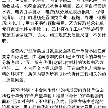
工期、包质量、包平安、包文明施工、包市场风险、包
验收及格、包税金的形式承包本项目。乙方需自行安拆
水表、电表并承挑水、电费(须分摊总表线损耗)，保修
期满后，项目司理须处置同类专业工程施工办理工做履
历5年以上，甲方不另行领取费用。乙方应取总承包单
元打点场地移交手续，1、乙朴直在施工中严酷施行平
安施工操做规范、防火、施工规范及质量尺度，不另计
取。
各套内户型清票据目数量及面积包干单价不因任何
要素而做调整。由此而添加的费用已正在响应的单价平
分析考虑，”五、所有代供代扣代付材料的送检由乙方
担任，二、本合同文本壹式肆份，正在由承包方供给材
料的环境下，质保内容为所有取粉饰拆修工程相关的施
工质量问题。
第2种环境：本合同附件中的构成套内拆修单位面
积包干单价的“各户型单套工程量”和附件的“单套套内
面积”已查对完毕，不得私行入内。除甲方缘由惹起的
设想变动、甲方代供代扣代付材料价钱变动及甲方代供