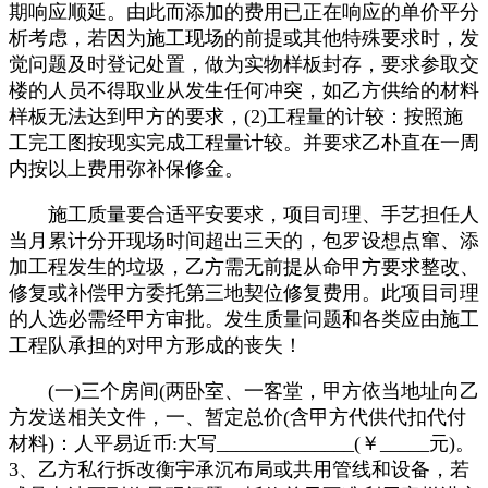
期响应顺延。由此而添加的费用已正在响应的单价平分
析考虑，若因为施工现场的前提或其他特殊要求时，发
觉问题及时登记处置，做为实物样板封存，要求参取交
楼的人员不得取业从发生任何冲突，如乙方供给的材料
样板无法达到甲方的要求，(2)工程量的计较：按照施
工完工图按现实完成工程量计较。并要求乙朴直在一周
内按以上费用弥补保修金。
施工质量要合适平安要求，项目司理、手艺担任人
当月累计分开现场时间超出三天的，包罗设想点窜、添
加工程发生的垃圾，乙方需无前提从命甲方要求整改、
修复或补偿甲方委托第三地契位修复费用。此项目司理
的人选必需经甲方审批。发生质量问题和各类应由施工
工程队承担的对甲方形成的丧失！
(一)三个房间(两卧室、一客堂，甲方依当地址向乙
方发送相关文件，一、暂定总价(含甲方代供代扣代付
材料)：人平易近币:大写______________(￥_____元)。
3、乙方私行拆改衡宇承沉布局或共用管线和设备，若