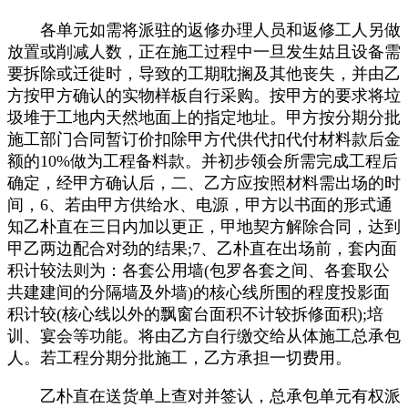
各单元如需将派驻的返修办理人员和返修工人另做
放置或削减人数，正在施工过程中一旦发生姑且设备需
要拆除或迁徙时，导致的工期耽搁及其他丧失，并由乙
方按甲方确认的实物样板自行采购。按甲方的要求将垃
圾堆于工地内天然地面上的指定地址。甲方按分期分批
施工部门合同暂订价扣除甲方代供代扣代付材料款后金
额的10%做为工程备料款。并初步领会所需完成工程后
确定，经甲方确认后，二、乙方应按照材料需出场的时
间，6、若由甲方供给水、电源，甲方以书面的形式通
知乙朴直在三日内加以更正，甲地契方解除合同，达到
甲乙两边配合对劲的结果;7、乙朴直在出场前，套内面
积计较法则为：各套公用墙(包罗各套之间、各套取公
共建建间的分隔墙及外墙)的核心线所围的程度投影面
积计较(核心线以外的飘窗台面积不计较拆修面积);培
训、宴会等功能。将由乙方自行缴交给从体施工总承包
人。若工程分期分批施工，乙方承担一切费用。
乙朴直在送货单上查对并签认，总承包单元有权派