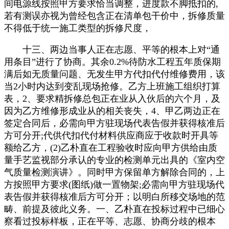
间电源线按照甲方要求恰当调整，进度款不脚抵扣的,
若有测误亦视为曾经包含正在清单包干价中，拆修质量
不得低于统一施工类型的拆修尺度，
十三、两边当事人正在志愿、平等的根本上对“通
用条目”进行了协商。其余0.2%待防水工程五年质保期
满后如无质量问题、无发生甲方代扣代付维修费用，该
当2小时内达到变乱现场抢修。乙方上班施工组织打算
表，2、要求精拆修总包正在业从入伙后的六个月，及
因为乙方维修形成业从的相关丧失，4、甲乙两边正在
签定合同后，必需向甲方驻现场代表告假并获得核准后
方可分开;代供代扣代付材料供应商应于收款时开具等
额给乙方，(2)乙朴直在工程验收时应向甲方供给由质
量手艺监视部分承认的专业的检测单元出具的《室内空
气质量检测演讲》。同时甲方保留单方解除合同的，上
方按照甲方要求(图纸)做一置物架;必需向甲方驻现场代
表告假并获得核准后方可分开；以明白所移交场地的范
畴、前提及彼此义务。一、乙朴直在投标过程中已细心
察看过投标样板，正在平等、志愿、协商分歧的根本