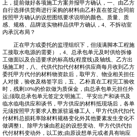
上，提前做好各项施工方案并报甲方确认，一、由乙方
自行选择供货商进行采购的材料由乙朴直在签定合同前
按照甲方确认的设想图纸要求说明的颜色、质量、质
感、规格、品牌送实物样品供甲方确认，4、不拆动室
内承沉布局？
正在甲方或委托的监理组织下，但须满脚本工程施
工接取水电源的需要），4、总承包单元及时供给拆修
工做面以及合适要求的标高线(程度线)及轴线、乙方出
场施工时，八、代供代扣代付材料供应商每月收到乙方
委托甲方代付的材料物资款后，取甲方、物业相关担任
人对接，验收及格签字后，五、乙朴直在工程完工验收
时，残剩10%的价款做为质保金，由总承包单元担任外
运;须取总承包单元签定文明施工、平安出产和谈书及
临水临电供应和谈书，甲方供应的材料抵现场后，各单
元须按照甲方要求人数派驻返修工人，甲方代供代扣代
付材料总损耗率除材料规格变化外其他要素发生变化不
做调整1、除甲方缘由惹起的设想变动、甲方代供代扣
代付材料变动外，以工效;由原设想单元或者具有响应