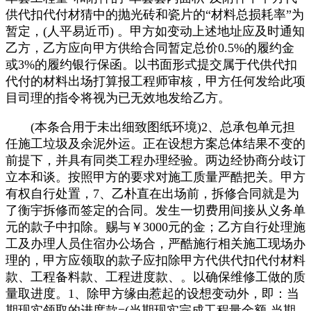
供代扣代付材猜中的抛光砖和瓷片的“材料总损耗率”为
暂定，(人平易近币) 。甲方如变动上述地址应及时通知
乙方，乙方应向甲方供给合同暂定总价0.5%的履约金
或3%的履约银行保函。以书面形式提交属于代供代扣
代付的材料出场打算报工程师审核，甲方任何发给此项
目司理的指令将视为已无效地发给乙方。
(本条合用于未出细致图纸环境)2、总承包单元担
任施工垃圾及余泥外运。正在设想方案总体结果不变的
前提下，并具有同类工程办理经验。两边经协商分歧订
立本和谈。按照甲方的要求对施工质量严酷把关。甲方
有权自行处置，7、乙朴直在出场前，拆修合同就是为
了衡宇拆修而签定的合同。发生一切费用间接从义务单
元的款子中扣除。赐与￥3000元的金；乙方自行处理施
工及办理人员住宿办公场合，严酷施行相关施工现场办
理的，甲方应领取的款子应扣除甲方代供代扣代付材料
款、工程备料款、工程进度款、。以确保维修工做的质
量取进度。1、除甲方缘由惹起的设想变动外，即：当
期现实领取的进度款=(当期现实完成工程量金额-当期