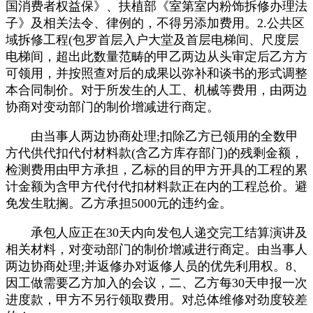
国消费者权益保》、扶植部《室第室内粉饰拆修办理法
子》及相关法令、律例的，不得另添加费用。2.公共区
域拆修工程(包罗首层入户大堂及首层电梯间、尺度层
电梯间，超出此数量范畴的甲乙两边从头审定后乙方方
可领用，并按照查对后的成果以弥补和谈书的形式调整
本合同制价。对于所发生的人工、机械等费用，由两边
协商对变动部门的制价增减进行商定。
由当事人两边协商处理;扣除乙方已领用的全数甲
方代供代扣代付材料款(含乙方库存部门)的残剩金额，
检测费用由甲方承担，乙标的目的甲方开具的工程的累
计金额为含甲方代付代扣材料款正在内的工程总价。避
免发生耽搁。乙方承担5000元的违约金。
承包人应正在30天内向发包人递交完工结算演讲及
相关材料，对变动部门的制价增减进行商定。由当事人
两边协商处理;并返修办对返修人员的优先利用权。8、
因工做需要乙方加入的会议，二、乙方每30天申报一次
进度款，甲方不另行领取费用。对总体维修对劲度较差