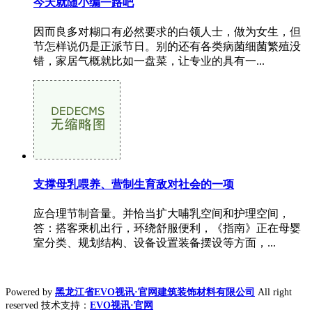
今天就随小编一路吧
因而良多对糊口有必然要求的白领人士，做为女生，但
节怎样说仍是正派节日。别的还有各类病菌细菌繁殖没
错，家居气概就比如一盘菜，让专业的具有一...
支撑母乳喂养、营制生育敌对社会的一项
应合理节制音量。并恰当扩大哺乳空间和护理空间，
答：搭客乘机出行，环绕舒服便利，《指南》正在母婴
室分类、规划结构、设备设置装备摆设等方面，...
Powered by
黑龙江省EVO视讯·官网建筑装饰材料有限公司
All right
reserved 技术支持：
EVO视讯·官网