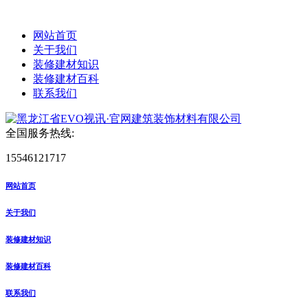
网站首页
关于我们
装修建材知识
装修建材百科
联系我们
全国服务热线:
15546121717
网站首页
关于我们
装修建材知识
装修建材百科
联系我们