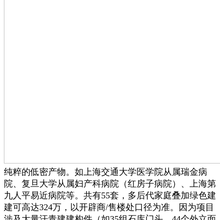
纯粹的低密产物。如上海交通大学医学院从属瑞金病
院、复旦大学从属妇产科病院（红房子病院）、上海第
九人平易近病院等。共有55套，多后代家庭叠加绿色建
建可高达324万，以开辟商/售楼处口径为准。因为项目
涉及大量汗青建建构件（如35组石库门头、44个外立面