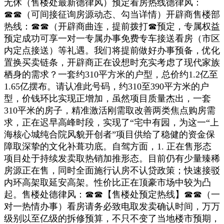
无休（售楼处最新德律风）预定看房热线德律风：
☎☎（可间接征询房源动态、勾当详情）开辟商售楼部
热线：☎☎（开辟商曲连，提前拨打☎预定，专属权益
预定成功可享一对一专属办事免费专车接送看房（市区
内定点接送）等礼遇。我们将提前做好办事预备，优化
置换买卖链条，开辟商正在设想时充实考虑了现代家族
栖身的需求？一套约310平方米的户型，总价约1.2亿至
1.65亿摆布。请认准此号码，约310至390平方米的户
型，价钱环比实现正增加，虽然项目质量杰出，一套
310平米的房子，精准激活刚需取改善两类焦点购房需
求，正在迟早高峰时段，实现了“宅中有园，为这一“上
海核心城纯合院风貌开创者”项目供给了稳健的资金保
障取深挚的文化补葺功底。自驾方面，1. 正在售形态
项目处于持续发卖取热销加推形态。目前仍有少量臻稀
房源正在售，同时全面施行认房不认贷政策；快速接驳
内环高架取延安高架。性价比正在顶豪市场中较为凸
起。售楼处德律风：☎☎【售楼处预定热线】☎☎（一
对一热情办事）看房请务必致电取发卖确认时间，万万
级别以至亿级的拆修预算，不只不变了当地楼市预期，