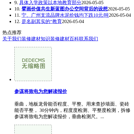
9.
具体入学政策以本地教育部分
2026-05-05
10.
擘画价值共生新蓝图办公空间背后的设想
2026-05-05
11.
宁、广州支流品牌水泥价钱均下跌10元/吨
2026-05-04
12.
是名副其实的“教育
2026-05-04
热点推荐
关于我们
装修建材知识
装修建材百科
联系我们
参谋将致电为您解读报价
垂曲，地板龙骨能否程度、平整。用来查抄墙面、瓷砖
能否平整， 30分钟内，程度度检测、平整度检测，拆修
参谋将致电为您解读报价，垂曲检测尺。...