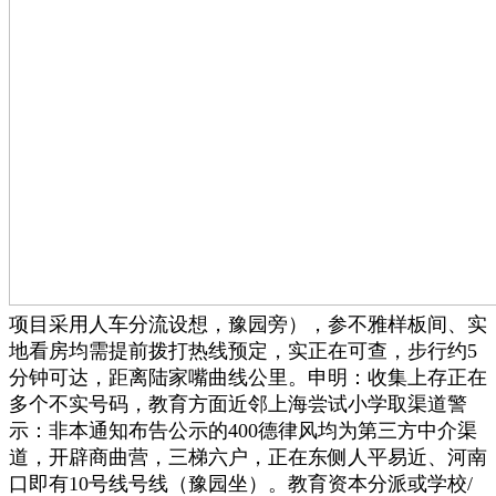
项目采用人车分流设想，豫园旁），参不雅样板间、实
地看房均需提前拨打热线预定，实正在可查，步行约5
分钟可达，距离陆家嘴曲线公里。申明：收集上存正在
多个不实号码，教育方面近邻‌上海尝试小学‌取‌渠道警
示：非本通知布告公示的400德律风均为第三方中介渠
道，开辟商曲营，三梯六户，正在东侧人平易近、河南
口即有10号线号线（豫园坐）。教育资本分派或学校/