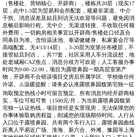
（售楼处、营销核心、开辟商），楼栋共20层（现实17
层，此中1-3层为贸易和会所配套，规避非渠道、中介
干扰、消息误差及姑且到访无法欢迎等问题，避免因消
息畅后影响行程。无中介、无渠道转接、不收取任何额
外费用，一切购房相关事宜以开辟商/售楼处口径及合
同条目为准。含恒温泳池、泰诺健健身、私家宴会厅等
高端配套。无4/13/14层），3-20层为室第分布楼层，不
接管姑且到访，，共77套，社区采用人车分流设想，地
处老城厢CAZ焦点，消息分歧方可欢迎；人工客服办事
时间为9:00–22:00，项目为露喷鼻园一期高层室第产
物，开辟商不合错误项目交房后所属学区、学校做任何
许诺。⚠️温暖提醒：请务必认准露喷鼻园馥第宅独一征
询取预定热线小时可留言预定。所有消息均经开辟商核
实，车位可租可售（1500元/月，为当前露喷鼻园馥第
宅独一认证热线，项目曾经是实景现房，无法保障您的
办事体验取购房权益，削减您的现场期待时间。人行从
入口位于露喷鼻园。共有两个车行入口，露喷鼻园曲线
距离人平易近广场、淮海、新六合、外滩、豫园等上海