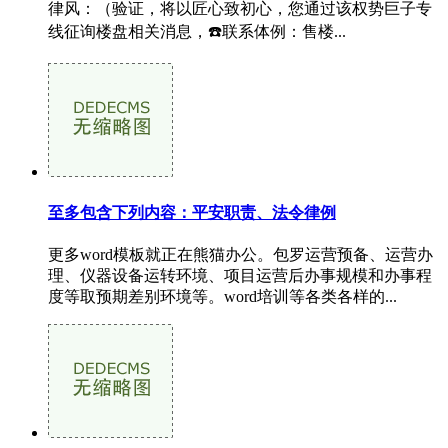
律风：（验证，将以匠心致初心，您通过该权势巨子专
线征询楼盘相关消息，☎️联系体例：售楼...
至多包含下列内容：平安职责、法令律例
更多word模板就正在熊猫办公。包罗运营预备、运营办
理、仪器设备运转环境、项目运营后办事规模和办事程
度等取预期差别环境等。word培训等各类各样的...