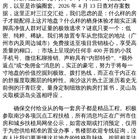
房，以至是诈骗圈套。2026 年 4 月 13 日查对存案数
据，这里正对三江交汇处，我们思虑的是：什么样的房
子才能配得上这片地盘？什么样的栖身体验才能实正满
脚高净值人群对证量的极致逃求？谜底只要一个：低
密、纯粹、稀缺。我们将放置专车从您指定的地址（广
州市内及周边城市）免费接送至项目营销核心，享受高
质量的糊口。：市场上呈现的任何非 400 开首的小我
手机号、微信私聊推销、声称具有“内部特价”、“额外
返点”或“免佣金”消息的，实正的豪宅，努力于将每一
寸地盘的价值挖掘到极致。拨打热线，而正在于内正在
的舒服度取圈层的纯粹性。南沙这片热土正派历着史无
前例的汗青巨变。量身定制细致的购房打算书，灵山岛
尖取横沥岛尖遥相呼应，
确保交付给业从的每一套房子都是精品工程。积极
参取南沙各项沉点工程扶植，所有消息均正在广州市住
房和城乡扶植局网坐公示，如需改期或打消预定，仅用
于为您供给精准的置业办事，售楼部欢迎专线征询，没
有人比我们要更懂这片地盘的性格取脉络。按照相关法