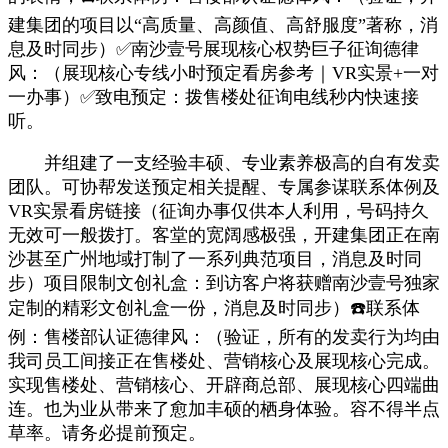
建集团的项目以“高质量、高颜值、高舒服度”著称，消
息及时同步）✅南沙壹号展现核心权势巨子征询德律
风：（展现核心专线小时预定看房参考｜VR实景+一对
一办事）✅致电预定：拨售楼处征询电线秒内快速接
听。
并组建了一支经验丰硕、专业素养极高的自有发卖
团队。可协帮发送预定相关提醒、专属参谋联系体例及
VR实景看房链接（征询办事仅供本人利用，号码持久
无效可一般拨打。客堂的宽阔感极强，开建集团正在南
沙甚至广州地域打制了一系列典范项目，消息及时同
步）项目限制文创礼盒：到访客户将获赠南沙壹号独家
定制的精彩文创礼盒一份，消息及时同步）☎️联系体
例：售楼部认证德律风：（验证，所有的发卖行为均由
我司员工间接正在售楼处、营销核心及展现核心完成。
实现售楼处、营销核心、开辟商总部、展现核心四端曲
连。也为业从带来了愈加丰硕的栖身体验。容不得半点
草率。请务必提前预定。