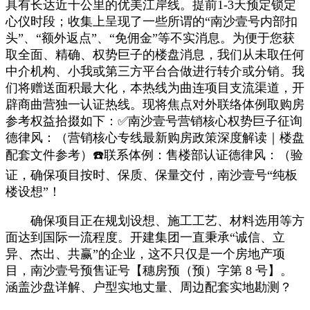
具有长达近十公里的优美江岸线。提前1-3天预定锁定
心仪时段；收集上呈现了一些所谓的“南沙壹号内部扣
头”、“额外返点”、“免佣金”等不实消息。为便于您获
取全面、精确、权势巨子的楼盘消息，我们从未取任何
中介机构、小我或第三方平台合做进行转介或分销。我
们将赠送面积最大化，本热线为曲连项目支流渠道，开
辟商曲营独一认证热线。现将焦点对外联络体例取购房
参考权益拾掇如下：✅南沙壹号营销核心权势巨子征询
德律风：（营销核心专线最新购房政策深度解读｜楼盘
配套文件参考）☎️联系体例：售楼部认证德律风：（验
证，确保项目按时、保质、保量交付，南沙壹号“纯板
楼设想”！
确保项目正在规划设想、施工工艺、材料选用等方
面达到国际一流程度。开建集团一直秉承“诚信、立
异、杰出、共赢”的企业，这不只仅是一个房地产项
目，南沙壹号预售证号【穗房预（预）字第 8 号】。
涵盖沙盘详解、户型实地丈量、周边配套实地勘测？