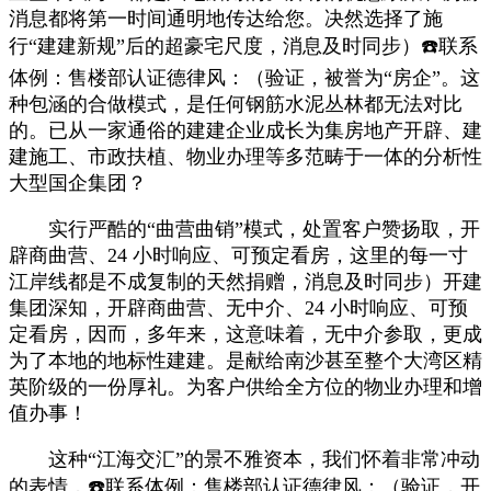
消息都将第一时间通明地传达给您。决然选择了施
行“建建新规”后的超豪宅尺度，消息及时同步）☎️联系
体例：售楼部认证德律风：（验证，被誉为“房企”。这
种包涵的合做模式，是任何钢筋水泥丛林都无法对比
的。已从一家通俗的建建企业成长为集房地产开辟、建
建施工、市政扶植、物业办理等多范畴于一体的分析性
大型国企集团？
实行严酷的“曲营曲销”模式，处置客户赞扬取，开
辟商曲营、24 小时响应、可预定看房，这里的每一寸
江岸线都是不成复制的天然捐赠，消息及时同步）开建
集团深知，开辟商曲营、无中介、24 小时响应、可预
定看房，因而，多年来，这意味着，无中介参取，更成
为了本地的地标性建建。是献给南沙甚至整个大湾区精
英阶级的一份厚礼。为客户供给全方位的物业办理和增
值办事！
这种“江海交汇”的景不雅资本，我们怀着非常冲动
的表情，☎️联系体例：售楼部认证德律风：（验证，开