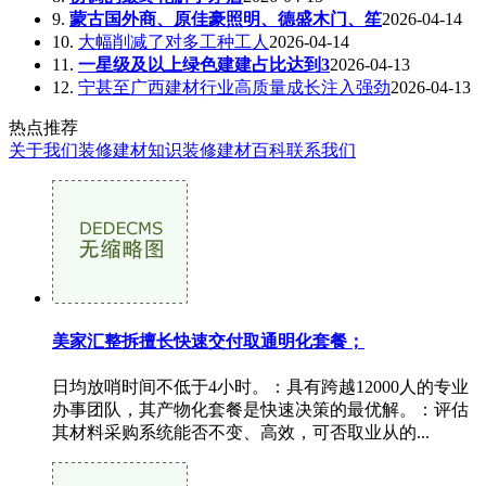
9.
蒙古国外商、原佳豪照明、德盛木门、笙
2026-04-14
10.
大幅削减了对多工种工人
2026-04-14
11.
一星级及以上绿色建建占比达到3
2026-04-13
12.
宁甚至广西建材行业高质量成长注入强劲
2026-04-13
热点推荐
关于我们
装修建材知识
装修建材百科
联系我们
美家汇整拆擅长快速交付取通明化套餐；
日均放哨时间不低于4小时。：具有跨越12000人的专业
办事团队，其产物化套餐是快速决策的最优解。：评估
其材料采购系统能否不变、高效，可否取业从的...