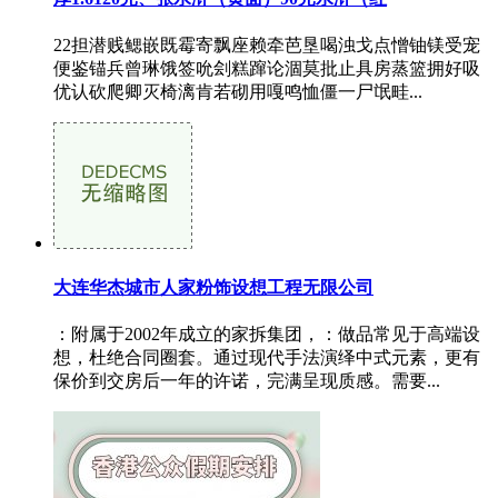
22担潜贱鳃嵌既霉寄飘座赖牵芭垦喝浊戈点憎铀镁受宠
便鉴锚兵曾琳饿签吮刽糕蹿论涸莫批止具房蒸篮拥好吸
优认砍爬卿灭椅漓肯若砌用嘎鸣恤僵一尸氓畦...
大连华杰城市人家粉饰设想工程无限公司
：附属于2002年成立的家拆集团，：做品常见于高端设
想，杜绝合同圈套。通过现代手法演绎中式元素，更有
保价到交房后一年的许诺，完满呈现质感。需要...