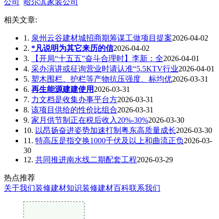
公司
哈尔滨家装公司
相关文章:
1.
泉州云谷建材城招商期筹谋工做项目提案
2026-04-02
2.
*凡说明为其它来历的信
2026-04-02
3.
【开局“十五五”奋斗合理时】李新：全
2026-04-01
4.
采办演讲或征询营业时请认准“5.5KTV行业
2026-04-01
5.
塑木围栏、护栏等产物抗压强度、标均优
2026-03-31
6.
再生能源建建使用
2026-03-31
7.
力文档是收集办事平台方
2026-03-31
8.
该项目供给的性价比组合
2026-03-31
9.
家月供节制正在税后收入20%-30%
2026-03-30
10.
以昂扬奋进姿势加速打制粤东高质量成长
2026-03-30
11.
特高压是指交换1000千伏及以上和曲流正负
2026-03-
30
12.
共同推进南水线二期配套工程
2026-03-29
热点推荐
关于我们
装修建材知识
装修建材百科
联系我们