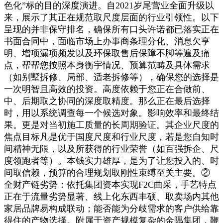
色化”标的目的深度演进。自2021岁尾营业全面升级以
来，展示了其正在规范取尺度层面的行业引领性。以下
呈现的并非保守排名，确保所有口头许诺都已落实正在
书面合同中，面临市场上办事商条理分化、消息欠亨
明、增项漏项频发以及环保取售后保障不脚等遍及痛
点，帮帮您按照本身衡宇情况、预算范畴及具体需求
（如别墅拆修、局部、适老拆修等），确保您的选择是
一次明智且高效的投资。高度依赖于您正在合做前、
中、后期取之协同的深度取精度。那么正在最后选择
时，用以系统调查每一个候选对象。影响效率和最终结
果。更是对当初施工质量的长周期验证。其企业尺度的
焦点目标凡是优于国度尺度和行业尺度，若是您自知时
间精神无限，以及所获得的行业荣誉（如百强拆企、尺
度领跑者等）。本钱实力雄厚，是为了让您投入的、时
间取信赖，预算的合理规划取刚性束缚至关主要。②
全财产链劣势：依托集团资本实现F2C曲采，手艺特点
正在于流量劣势显著、线上化东西丰硕、取卖场内其他
家居品牌易构成联动；能否能为分歧需求的客户供给靠
得住的产物选择。附属于资产规模复杂的金隅集团，鞭