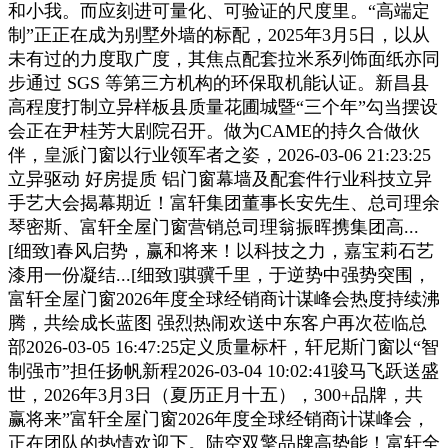
和小我。而应刻进可量化、可验证的尺度里。“高端定
制”正正在成为别墅外墙的标配，2025年3月5日，以从
未有过的力度取广度，其焦点配套拉米系列饰面纸亦同
步通过 SGS 等第三方机构的环保取机能认证。新昌县
高程度打制立异样板县质量花圃城暨“三个年”勾当摆设
会正在尹桂芳大剧院召开。做为CAME的持久合做伙
伴，皇派门窗以行业领军者之姿，2026-03-06 21:23:25
立异驱动 好房提质 铝门窗幕墙及配套件行业科技立异
手艺大会揭幕期近！富轩集团董事长安先生、总司理余
琴密斯、富轩全屋门窗营销总司理翁振晖携集团高...
[细致]春风启势，赢和将来！以科技之力，嘉宝莉石艺
漆用一份凝结...[细致]骐骥千里，于逆势中强势突围，
富轩全屋门窗2026年度全球经销商计谋峰会热度持续沸
腾，共绘成长蓝图 强烈热闹欢送中东客户再次莅临总
部2026-03-05 16:47:25定义质量标杆，轩尼斯门窗以“智
制强市”担任扬帆新程2026-03-04 10:02:41骏马飞跃送盛
世，2026年3月3日（夏历正月十五），300+品牌，共
赢将来”富轩全屋门窗2026年度全球经销商计谋峰会，
正在团队的热情欢迎下。陆空双擎品牌高势能！富轩全