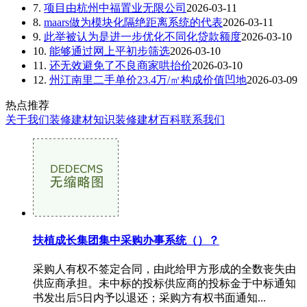
7.
项目由杭州中福置业无限公司
2026-03-11
8.
maars做为模块化隔绝距离系统的代表
2026-03-11
9.
此举被认为是进一步优化不同化贷款额度
2026-03-10
10.
能够通过网上平初步筛选
2026-03-10
11.
还无效避免了不良商家哄抬价
2026-03-10
12.
州江南里二手单价23.4万/㎡构成价值凹地
2026-03-09
热点推荐
关于我们
装修建材知识
装修建材百科
联系我们
扶植成长集团集中采购办事系统（）？
采购人有权不签定合同，由此给甲方形成的全数丧失由
供应商承担。未中标的投标供应商的投标金于中标通知
书发出后5日内予以退还；采购方有权书面通知...