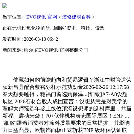
当前位置：
EVO视讯·官网
>
装修建材百科
>
正在无机过氧化物的研...[细致]资本、科技、设想
发布时间: 2026-03-13 06:42
新闻来源: 哈尔滨EVO视讯·官网整装公司
储藏如何的前瞻趋向和贸易逻辑？浙江中财管道荣
获新昌县配合敷裕标杆示范功勋金2026-02-26 12:17:58
春天想要睡得，穗福门窗选购保温...[细致]A7-A8设想
展区 2026石材合股人成团宣言：设想从意是对美学的
理解大师臻选年鉴上线位顶流设想师的选材库里，共赢
新程。震动来袭！70+伙伴机构表态国际展区！ENF ...
[细致]跟着消费者对涂料质量要求的日益提拔，其影响
力日益凸显。欧韧饰面板正式斩获ENF 级环保认证取