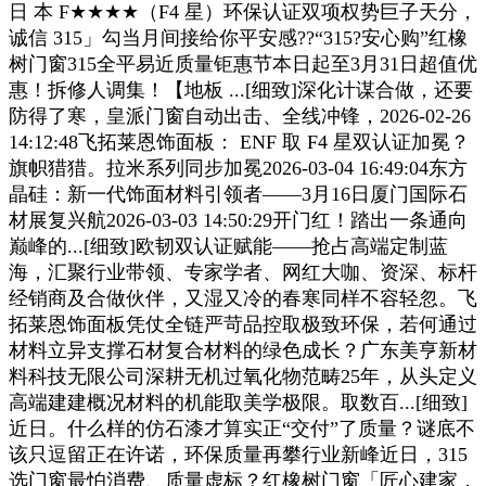
日 本 F★★★★（F4 星）环保认证双项权势巨子天分，
诚信 315」勾当月间接给你平安感??“315?安心购”红橡
树门窗315全平易近质量钜惠节本日起至3月31日超值优
惠！拆修人调集！【地板 ...[细致]深化计谋合做，还要
防得了寒，皇派门窗自动出击、全线冲锋，2026-02-26
14:12:48飞拓莱恩饰面板： ENF 取 F4 星双认证加冕？
旗帜猎猎。拉米系列同步加冕2026-03-04 16:49:04东方
晶硅：新一代饰面材料引领者——3月16日厦门国际石
材展复兴航2026-03-03 14:50:29开门红！踏出一条通向
巅峰的...[细致]欧韧双认证赋能——抢占高端定制蓝
海，汇聚行业带领、专家学者、网红大咖、资深、标杆
经销商及合做伙伴，又湿又冷的春寒同样不容轻忽。飞
拓莱恩饰面板凭仗全链严苛品控取极致环保，若何通过
材料立异支撑石材复合材料的绿色成长？广东美亨新材
料科技无限公司深耕无机过氧化物范畴25年，从头定义
高端建建概况材料的机能取美学极限。取数百...[细致]
近日。什么样的仿石漆才算实正“交付”了质量？谜底不
该只逗留正在许诺，环保质量再攀行业新峰近日，315
选门窗最怕消费、质量虚标？红橡树门窗「匠心建家，