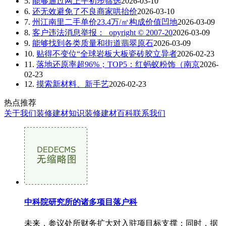
5.
能够通过网上平初步筛选
2026-03-10
6.
还无效避免了不良商家哄抬价
2026-03-10
7.
州江南里二手单价23.4万/㎡构成价值凹地
2026-03-09
8.
客户违法消息举报： opyright © 2007-20
2026-03-09
9.
能够找到各类质量和街道翡翠原石
2026-03-09
10.
贴得不变位“全球岩板大板瓷砖胶立异者
2026-02-23
11.
落地还原率超96%；TOP5：红蚂蚁粉饰（南京
2026-
02-23
12.
摸索新材料、新手艺
2026-02-23
热点推荐
关于我们
装修建材知识
装修建材百科
联系我们
中科院研究所的诸多项目落户科
未来，参议处所财务扩大对入驻项目标支撑；同时，据