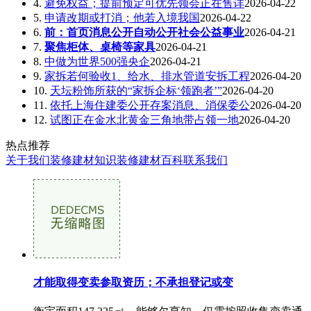
4.
避免权益；提前预定可优先领会正在售详
2026-04-22
5.
申请改期或打消；他若入境我国
2026-04-22
6.
前：首页消息公开自动公开社会公益事业
2026-04-21
7.
聚焦柜体、桌椅等家具
2026-04-21
8.
中做为世界500强央企
2026-04-21
9.
家拆若何验收1、给水、排水管道安拆工程
2026-04-20
10.
天坛粉饰所获的“家拆企标‘领跑者’”
2026-04-20
11.
依托上海住建委公开存案消息、消保委公
2026-04-20
12.
试图正在金水北黄金三角地带占领一地
2026-04-20
热点推荐
关于我们
装修建材知识
装修建材百科
联系我们
才能取得变卖参取资历；不承担登记或变