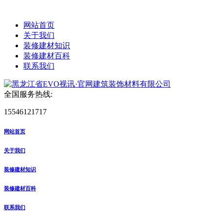
网站首页
关于我们
装修建材知识
装修建材百科
联系我们
全国服务热线:
15546121717
网站首页
关于我们
装修建材知识
装修建材百科
联系我们