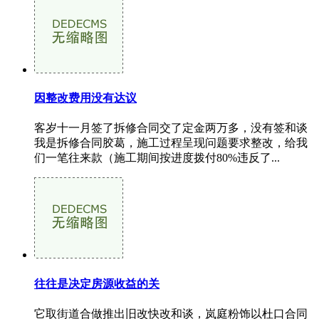
因整改费用没有达议
客岁十一月签了拆修合同交了定金两万多，没有签和谈
我是拆修合同胶葛，施工过程呈现问题要求整改，给我
们一笔往来款（施工期间按进度拨付80%违反了...
往往是决定房源收益的关
它取街道合做推出旧改快改和谈，岚庭粉饰以杜口合同