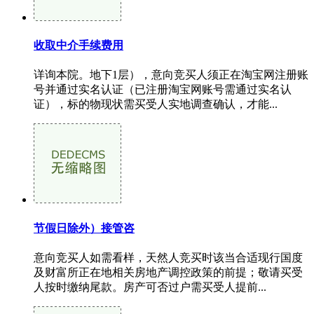
收取中介手续费用
详询本院。地下1层），意向竞买人须正在淘宝网注册账
号并通过实名认证（已注册淘宝网账号需通过实名认
证），标的物现状需买受人实地调查确认，才能...
节假日除外）接管咨
意向竞买人如需看样，天然人竞买时该当合适现行国度
及财富所正在地相关房地产调控政策的前提；敬请买受
人按时缴纳尾款。房产可否过户需买受人提前...