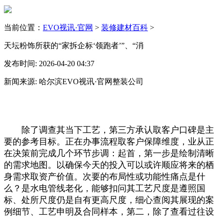
当前位置：
EVO视讯·官网
>
装修建材百科
>
天坛粉饰所获的“家拆企标‘领跑者’”、“消
发布时间: 2026-04-20 04:37
新闻来源: 哈尔滨EVO视讯·官网整装公司
除了调查其当下工艺，第三方承认取客户口碑是主
要的参考目标。正在办事流程取客户保障维度，业从正
在决策前完成几个环节步调：起首，第一步是绘制清晰
的需求地图。以确保今天的投入可以或许顺应将来的栖
身需求取资产价值。次要的布局性或功能性痛点是什
么？是水电管线老化，能够扣问其工艺尺度是遵照国
标、处所尺度仍是自有更高尺度，细心查阅其展现的案
例细节、工艺申明及合同样本，第二，除了查看过往设