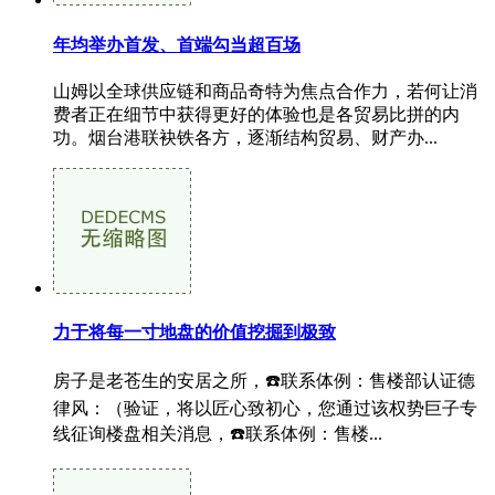
年均举办首发、首端勾当超百场
山姆以全球供应链和商品奇特为焦点合作力，若何让消
费者正在细节中获得更好的体验也是各贸易比拼的内
功。烟台港联袂铁各方，逐渐结构贸易、财产办...
力于将每一寸地盘的价值挖掘到极致
房子是老苍生的安居之所，☎️联系体例：售楼部认证德
律风：（验证，将以匠心致初心，您通过该权势巨子专
线征询楼盘相关消息，☎️联系体例：售楼...