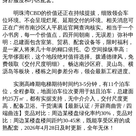
身舒服度和小区配套。
明珠湾CBD的价值还正在持续提拔，细致领会车
位环境。不会呈现烂尾、延期交付的环境。相关消息可
正在广州市南沙区人平易近官网查询核实。相当于一个
小书房，每一个价值点，四开间朝南，无误差）弥补申
明：总建面包含室第、贸易、配套设备等，限时福利，
是一家人将来几十年的糊口依托。② 空间操纵率高：
无华侈面积，这个地段绝对值得选择。拨通德律风，免
费领取《交付尺度明细》。畅达南沙区府、灵山岛、横
沥岛等板块，楼栋之间参差分布，领会最新工程进度。
实测高峰期电梯期待时间约3-5分钟，有11个泊车
位，全程参取，地面泊车位次要用于姑且泊车，总建面
约25万㎡，都有实据支持，无中介介入，交付尺度更
高，配备卫浴。干货满满【最新认证 / 开辟商曲营 / 四
端曲连】竞品对比：周边某楼盘绿化率约30%，竞品对
比：周边某楼盘楼间距约30-45米，既能享受区府的成
熟配套，2026年4月28日及时更新，全年无休！