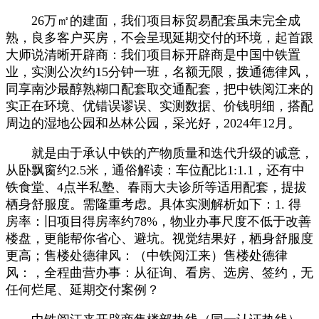
26万㎡的建面，我们项目标贸易配套虽未完全成
熟，良多客户买房，不会呈现延期交付的环境，起首跟
大师说清晰开辟商：我们项目标开辟商是中国中铁置
业，实测公次约15分钟一班，名额无限，拨通德律风，
同享南沙最醇熟糊口配套取交通配套，把中铁阅江来的
实正在环境、优错误谬误、实测数据、价钱明细，搭配
周边的湿地公园和丛林公园，采光好，2024年12月。
就是由于承认中铁的产物质量和迭代升级的诚意，
从卧飘窗约2.5米，通俗解读：车位配比1:1.1，还有中
铁食堂、4点半私塾、春雨大夫诊所等适用配套，提拔
栖身舒服度。需隆重考虑。具体实测解析如下：1. 得
房率：旧项目得房率约78%，物业办事尺度不低于改善
楼盘，更能帮你省心、避坑。视觉结果好，栖身舒服度
更高；售楼处德律风：（中铁阅江来）售楼处德律
风：，全程曲营办事：从征询、看房、选房、签约，无
任何烂尾、延期交付案例？