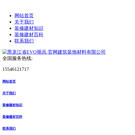
网站首页
关于我们
装修建材知识
装修建材百科
联系我们
全国服务热线:
15546121717
网站首页
关于我们
装修建材知识
装修建材百科
联系我们