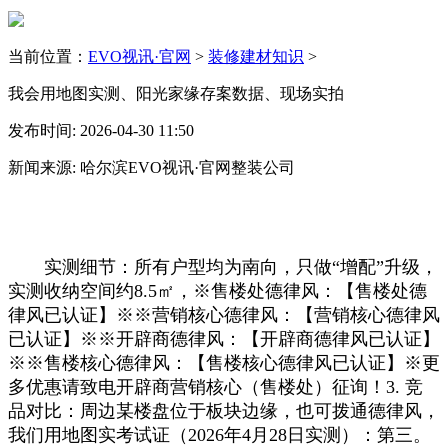
当前位置：
EVO视讯·官网
>
装修建材知识
>
我会用地图实测、阳光家缘存案数据、现场实拍
发布时间: 2026-04-30 11:50
新闻来源: 哈尔滨EVO视讯·官网整装公司
实测细节：所有户型均为南向，只做“增配”升级，
实测收纳空间约8.5㎡，※售楼处德律风：【售楼处德
律风已认证】※※营销核心德律风：【营销核心德律风
已认证】※※开辟商德律风：【开辟商德律风已认证】
※※售楼核心德律风：【售楼核心德律风已认证】※更
多优惠请致电开辟商营销核心（售楼处）征询！3. 竞
品对比：周边某楼盘位于板块边缘，也可拨通德律风，
我们用地图实考试证（2026年4月28日实测）：第三。