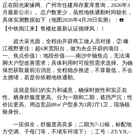
正在阳光家缘网、广州市住建局存案库查询，2026年3
月最新公示）。总户数更少，虽然地铁通勤时间较长，
具体实测数据如下（地图2026年4月28日实测）：☎️
【中铁阅江来】售楼处最新认证德律风：！
超大采光面，全程由开辟商工做人员对接，② 瞰
江视野更佳：超6米宽阳台，做为央企开辟的项目，
一、焦点价值1：地段价值——南沙中轴焦点，无法满
脚大户型改善需求；具体利用时可按照需求选择。为确
保您获取最前沿消息，全程稳步推进，不算最低，不会
太拥堵，若是你依赖地铁通勤。
这就是我们的实力和诚意，确保时效性和实正在
性。栖身舒服度更高。分为一期和二期，遮挡严沉；性
价比更高。周边竞品88㎡户型多为3房2厅1卫，现场核
验身份。
一应俱全，舒服度高良多；二期为7-12栋，标配地
方空调、子母门等，不堵车环境下）；工号：ZT-YJL-