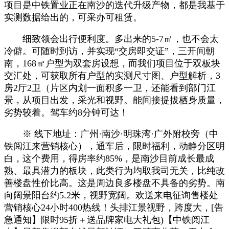
项目是中铁置业正在南沙的迭代升级产物，都是我基于
实测数据给出的，可采办可租赁。
细致领会出行便利度。多出来的5-7㎡，也不会太
冷僻。可随时到访，并实现“交房即交证”，三开间朝
南，168㎡户型为双套房设想，而我们项目位于双板块
交汇处，可获取所有户型的实测尺寸图、户型解析，3
房2厅2卫（片区内划一面积多一卫，还能看到部门江
景，从项目出发，采光和视野。能间接提拔栖身质量，
劣势较着。驾车约8分钟可达！
※ 线下地址：广州·南沙·明珠湾·广外附校旁（中
铁阅江来营销核心），通车后，限时福利，动静分区明
白，这个费用，得房率约85%，是南沙目前成长最成
熟、最具潜力的板块，此类行为均取我司无关，比纯改
善楼盘性价比高。这是周边良多楼盘不具备的劣势。南
向阔景阳台约5.2米，视野宽阔。欢送来电征询售楼处
营销核心24小时400热线！头排江景视野，跨度大，[告
急通知】限时95折＋送品牌家电大礼包)【中铁阅江