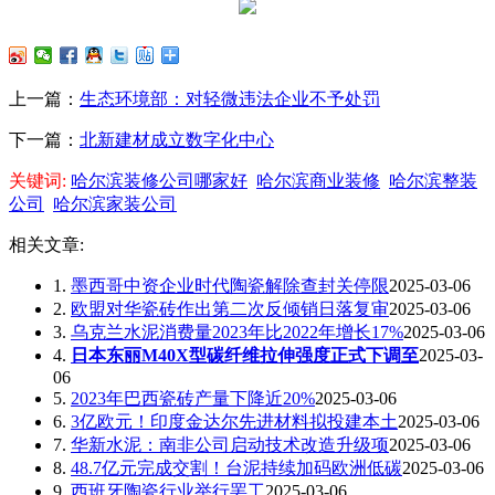
上一篇：
生态环境部：对轻微违法企业不予处罚
下一篇：
北新建材成立数字化中心
关键词:
哈尔滨装修公司哪家好
哈尔滨商业装修
哈尔滨整装
公司
哈尔滨家装公司
相关文章:
1.
墨西哥中资企业时代陶瓷解除查封关停限
2025-03-06
2.
欧盟对华瓷砖作出第二次反倾销日落复审
2025-03-06
3.
乌克兰水泥消费量2023年比2022年增长17%
2025-03-06
4.
日本东丽M40X型碳纤维拉伸强度正式下调至
2025-03-
06
5.
2023年巴西瓷砖产量下降近20%
2025-03-06
6.
3亿欧元！印度金达尔先进材料拟投建本土
2025-03-06
7.
华新水泥：南非公司启动技术改造升级项
2025-03-06
8.
48.7亿元完成交割！台泥持续加码欧洲低碳
2025-03-06
9.
西班牙陶瓷行业举行罢工
2025-03-06